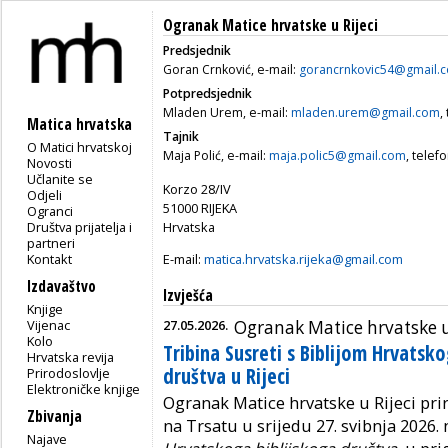
Ogranak Matice hrvatske u Rijeci
Predsjednik
Goran Crnković, e-mail:
gorancrnkovic54@gmail.
Potpredsjednik
Mladen Urem, e-mail:
mladen.urem@gmail.com
,
Matica hrvatska
Tajnik
O Matici hrvatskoj
Maja Polić, e-mail:
maja.polic5@gmail.com
, telef
Novosti
Učlanite se
Korzo 28/IV
Odjeli
51000 RIJEKA
Ogranci
Društva prijatelja i
Hrvatska
partneri
Kontakt
E-mail:
matica.hrvatska.rijeka@gmail.com
Izdavaštvo
Izvješća
Knjige
Vijenac
27.05.2026.
Ogranak Matice hrvatske u
Kolo
Tribina Susreti s Biblijom Hrvatsk
Hrvatska revija
društva u Rijeci
Prirodoslovlje
Elektroničke knjige
Ogranak Matice hrvatske u Rijeci prire
Zbivanja
na Trsatu u srijedu 27. svibnja 2026.
Najave