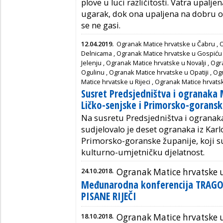
plove u luci različitosti. Vatra upalje
ugarak, dok ona upaljena na dobru ogrj
se ne gasi.
12.04.2019.
Ogranak Matice hrvatske u Čabru
,
O
Delnicama
,
Ogranak Matice hrvatske u Gospiću
Jelenju
,
Ogranak Matice hrvatske u Novalji
,
Ogr
Ogulinu
,
Ogranak Matice hrvatske u Opatiji
,
Ogr
Matice hrvatske u Rijeci
,
Ogranak Matice hrvats
Susret Predsjedništva i ogranaka 
Ličko-senjske i Primorsko-goransk
Na susretu Predsjedništva i ogranak
sudjelovalo je deset ogranaka iz Karl
Primorsko-goranske županije, koji su
kulturno-umjetničku djelatnost.
24.10.2018.
Ogranak Matice hrvatske u
Međunarodna konferencija TRAGO
PISANE RIJEČI
18.10.2018.
Ogranak Matice hrvatske u