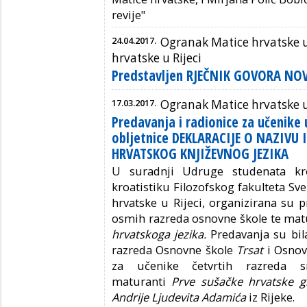
revije"
24.04.2017.
Ogranak Matice hrvatske u
hrvatske u Rijeci
Predstavljen RJEČNIK GOVORA NOV
17.03.2017.
Ogranak Matice hrvatske u
Predavanja i radionice za učenike
obljetnice DEKLARACIJE O NAZIVU 
HRVATSKOG KNJIŽEVNOG JEZIKA
U suradnji Udruge studenata kr
kroatistiku Filozofskog fakulteta Sve
hrvatske u Rijeci, organizirana su 
osmih razreda osnovne škole te ma
hrvatskoga jezika.
Predavanja su bil
razreda Osnovne škole
Trsat
i Osnov
za učenike četvrtih razreda sr
maturanti
Prve sušačke hrvatske gi
Andrije Ljudevita Adamića
iz Rijeke.