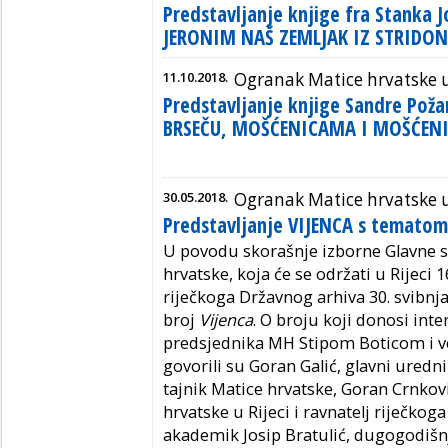
Predstavljanje knjige fra Stanka J
JERONIM NAŠ ZEMLJAK IZ STRIDO
11.10.2018.
Ogranak Matice hrvatske u
Predstavljanje knjige Sandre Pož
BRSEČU, MOŠĆENICAMA I MOŠĆENI
30.05.2018.
Ogranak Matice hrvatske u
Predstavljanje VIJENCA s tematom
U povodu skorašnje izborne Glavne 
hrvatske, koja će se održati u Rijeci 1
riječkoga Državnog arhiva 30. svibnj
broj
Vijenca
. O broju koji donosi int
predsjednika MH Stipom Boticom i ve
govorili su Goran Galić, glavni uredn
tajnik Matice hrvatske, Goran Crnkov
hrvatske u Rijeci i ravnatelj riječkog
akademik Josip Bratulić, dugogodišnj