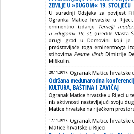
ZEMLJE U »DUGOM« 19. STOLJEĆU
U suradnji Odsjeka za povijest Fil
Ogranka Matice hrvatske u Rijeci,
eminentno izdanje
Temelji moder
u »dugom« 19. st.
(uredile Vlasta Š
drugi grad u Domovini koji je i
predstavljače toga eminentnoga izd
stihovima
Pesme Ilirah
Dimitrije De
Miškulin.
20.11.2017.
Ogranak Matice hrvatske u
Održana međunarodna konferenci
KULTURA, BAŠTINA I ZAVIČAJ
Ogranak Matice hrvatske u Rijeci u t
niz aktivnosti nastavljajući svoju du
Matice hrvatske na riječkom prostor
17.11.2017.
Ogranak Matice hrvatske u
Matice hrvatske u Rijeci