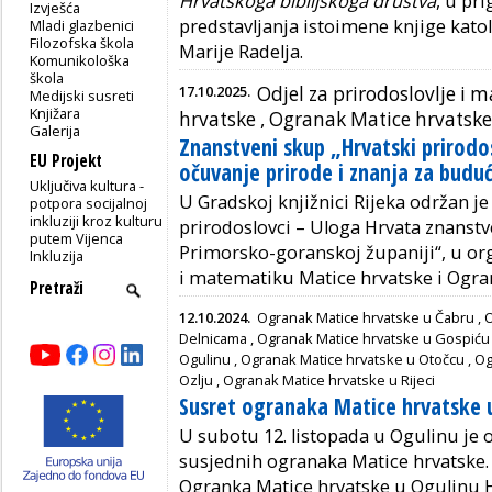
Hrvatskoga biblijskoga društva
, u pri
Izvješća
predstavljanja istoimene knjige katol
Mladi glazbenici
Filozofska škola
Marije Radelja.
Komunikološka
škola
17.10.2025.
Odjel za prirodoslovlje i
Medijski susreti
Knjižara
hrvatske ,
Ogranak Matice hrvatske 
Galerija
Znanstveni skup „Hrvatski prirodosl
EU Projekt
očuvanje prirode i znanja za budu
Uključiva kultura -
U Gradskoj knjižnici Rijeka održan je
potpora socijalnoj
inkluziji kroz kulturu
prirodoslovci – Uloga Hrvata znanstv
putem Vijenca
Primorsko-goranskoj županiji“, u orga
Inkluzija
i matematiku Matice hrvatske i Ogran
12.10.2024.
Ogranak Matice hrvatske u Čabru
,
O
Delnicama
,
Ogranak Matice hrvatske u Gospiću
Ogulinu
,
Ogranak Matice hrvatske u Otočcu
,
Og
Ozlju
,
Ogranak Matice hrvatske u Rijeci
Susret ogranaka Matice hrvatske 
U subotu 12. listopada u Ogulinu je 
susjednih ogranaka Matice hrvatske. 
Ogranka Matice hrvatske u Ogulinu 