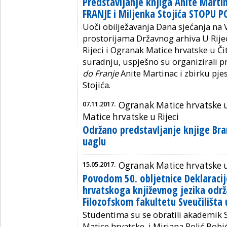
Predstavljanje knjiga Anite Mart
FRANJE i Miljenka Stojića STOPU P
Uoči obilježavanja Dana sjećanja na 
prostorijama Državnog arhiva U Rije
Rijeci i Ogranak Matice hrvatske u Č
suradnju, uspješno su organizirali 
do Franje
Anite Martinac i zbirku pj
Stojića.
07.11.2017.
Ogranak Matice hrvatske 
Matice hrvatske u Rijeci
Održano predstavljanje knjige Bra
uaglu
15.05.2017.
Ogranak Matice hrvatske u
Povodom 50. obljetnice Deklaracije
hrvatskoga književnog jezika odr
Filozofskom fakultetu Sveučilišta u
Studentima su se obratili akademik 
Matice hrvatske, i Mirjana Polić Bobi