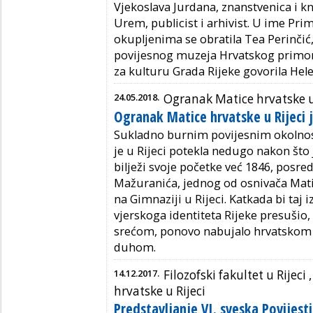
Vjekoslava Jurdana, znanstvenica i kn
Urem, publicist i arhivist. U ime Pr
okupljenima se obratila Tea Perinčić,
povijesnog muzeja Hrvatskog primorja
za kulturu Grada Rijeke govorila Hel
24.05.2018.
Ogranak Matice hrvatske u
Ogranak Matice hrvatske u Rijeci j
Sukladno burnim povijesnim okolnos
je u Rijeci potekla nedugo nakon što 
bilježi svoje početke već 1846, pos
Mažuranića, jednog od osnivača Matice
na Gimnaziji u Rijeci. Katkada bi taj 
vjerskoga identiteta Rijeke presušio, 
srećom, ponovo nabujalo hrvatskom r
duhom.
14.12.2017.
Filozofski fakultet u Rijeci 
hrvatske u Rijeci
Predstavljanje VI. sveska Povijest