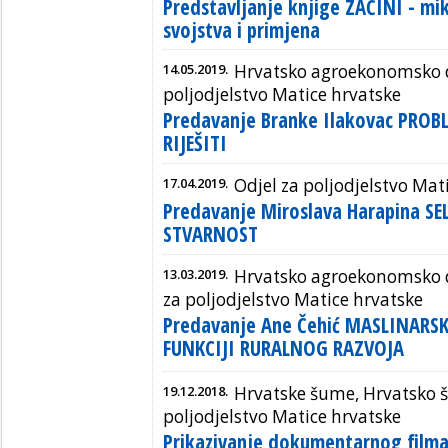
Predstavljanje knjige ZAČINI - mi
svojstva i primjena
14.05.2019.
Hrvatsko agroekonomsko d
poljodjelstvo Matice hrvatske
Predavanje Branke Ilakovac PRO
RIJEŠITI
17.04.2019.
Odjel za poljodjelstvo Mat
Predavanje Miroslava Harapina SE
STVARNOST
13.03.2019.
Hrvatsko agroekonomsko d
za poljodjelstvo Matice hrvatske
Predavanje Ane Čehić MASLINARS
FUNKCIJI RURALNOG RAZVOJA
19.12.2018.
Hrvatske šume, Hrvatsko š
poljodjelstvo Matice hrvatske
Prikazivanje dokumentarnog film