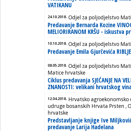
VATIKANU
24.10.2018.
Odjel za poljodjelstvo Mat
Predavanje Bernarda Kozine VIN
MELIORIRANOM KRŠU - iskustva pr
10.10.2018.
Odjel za poljodjelstvo Mat
Predavanje Emila Gjurčevića RIBL
08.05.2018.
Odjel za poljodjelstvo Mati
Matice hrvatske
Ciklus predavanja SJEĆANJE NA V
ZNANOSTI: velikani hrvatskog vin
12.04.2018.
Hrvatsko agroekonomsko d
udruge bosanskih Hrvata Prsten , O
hrvatske
Predstavljanje knjige Ive Miljkovi
predavanje Larija Hadelana