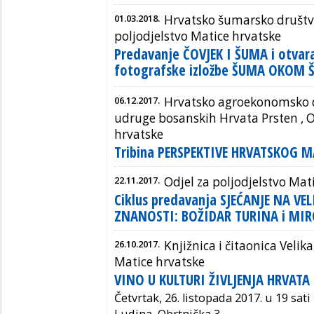
01.03.2018.
Hrvatsko šumarsko društvo
poljodjelstvo Matice hrvatske
Predavanje ČOVJEK I ŠUMA i otvar
fotografske izložbe ŠUMA OKOM
06.12.2017.
Hrvatsko agroekonomsko d
udruge bosanskih Hrvata Prsten , O
hrvatske
Tribina PERSPEKTIVE HRVATSKOG M
22.11.2017.
Odjel za poljodjelstvo Mat
Ciklus predavanja SJEĆANJE NA V
ZNANOSTI: BOŽIDAR TURINA i MIR
26.10.2017.
Knjižnica i čitaonica Velik
Matice hrvatske
VINO U KULTURI ŽIVLJENJA HRVATA
Četvrtak, 26. listopada 2017. u 19 sati 
Ludina, Obrtnička 3