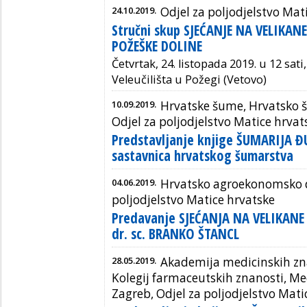
24.10.2019.
Odjel za poljodjelstvo Mat
Stručni skup SJEĆANJE NA VELIKAN
POŽEŠKE DOLINE
Četvrtak, 24. listopada 2019. u 12 sa
Veleučilišta u Požegi (Vetovo)
10.09.2019.
Hrvatske šume, Hrvatsko 
Odjel za poljodjelstvo Matice hrvat
Predstavljanje knjige ŠUMARIJA Đ
sastavnica hrvatskog šumarstva
04.06.2019.
Hrvatsko agroekonomsko d
poljodjelstvo Matice hrvatske
Predavanje SJEĆANJA NA VELIKANE
dr. sc. BRANKO ŠTANCL
28.05.2019.
Akademija medicinskih zn
Kolegij farmaceutskih znanosti, M
Zagreb, Odjel za poljodjelstvo Mati