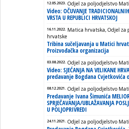
12.05.2023.
Odjel za poljodjelstvo Mat
Video: OČUVANJE TRADICIONALNI
VRSTA U REPUBLICI HRVATSKOJ
16.11.2022.
Matica hrvatska, Odjel za 
hrvatske
Tribina sučeljavanja u Matici hrva
Proizvođačka organizacija
03.08.2022.
Odjel za poljodjelstvo Mat
Video: SJEĆANJA NA VELIKANE HRV
predavanje Bogdana Cvjetkovića 
08.12.2021.
Odjel za poljodjelstvo Mat
Predavanje Ivana Šimunića MELIO
SPRJEČAVANJA/UBLAŽAVANJA POSL
U POLJOPRIVREDI
24.11.2021.
Odjel za poljodjelstvo Mat
Predavanje Bogdana Cvjetkovića, 