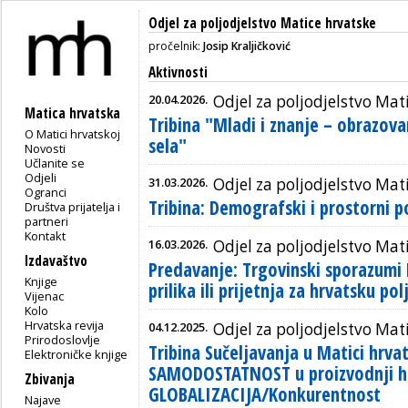
Odjel za poljodjelstvo Matice hrvatske
pročelnik:
Josip Kraljičković
Aktivnosti
20.04.2026.
Odjel za poljodjelstvo Mat
Matica hrvatska
Tribina "Mladi i znanje – obrazova
O Matici hrvatskoj
sela"
Novosti
Učlanite se
Odjeli
31.03.2026.
Odjel za poljodjelstvo Mat
Ogranci
Tribina: Demografski i prostorni p
Društva prijatelja i
partneri
Kontakt
16.03.2026.
Odjel za poljodjelstvo Mat
Izdavaštvo
Predavanje: Trgovinski sporazumi E
Knjige
prilika ili prijetnja za hrvatsku po
Vijenac
Kolo
Hrvatska revija
04.12.2025.
Odjel za poljodjelstvo Mat
Prirodoslovlje
Tribina Sučeljavanja u Matici hrva
Elektroničke knjige
SAMODOSTATNOST u proizvodnji h
Zbivanja
GLOBALIZACIJA/Konkurentnost
Najave