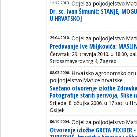
11.12.2013.
Odjel za poljodjelstvo Mat
Dr. sc. Ivan Šimunić: STANJE, M
U HRVATSKOJ
29.04.2010.
Odjel za poljodjelstvo Mat
Predavanje Ive Miljkovića: MASLI
Četvrtak, 29. travnja 2010. u 18:00, p
Strossmayerov trg 4, Zagreb
08.03.2006.
Hrvatsko agronomsko druš
poljodjelstvo Matice hrvatske
Svečano otvorenje izložbe Zdravka
Fotografije starih perivoja, Slike 
Srijeda, 8. ožujka 2006. u 17 sati u
Osijek
06.10.2004.
Odjel za poljodjelstvo Mat
Otvorenje izložbe GRETA PEXIDER 