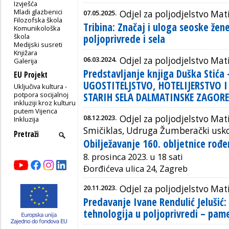
Izvješća
Mladi glazbenici
07.05.2025.
Odjel za poljodjelstvo Mat
Filozofska škola
Tribina: Značaj i uloga seoske žen
Komunikološka
škola
poljoprivrede i sela
Medijski susreti
Knjižara
06.03.2024.
Odjel za poljodjelstvo Mat
Galerija
Predstavljanje knjiga Duška Stića 
EU Projekt
UGOSTITELJSTVO, HOTELIJERSTVO I
Uključiva kultura -
potpora socijalnoj
STARIH SELA DALMATINSKE ZAGORE
inkluziji kroz kulturu
putem Vijenca
08.12.2023.
Odjel za poljodjelstvo Mat
Inkluzija
Smičiklas, Udruga Žumberački usko
Obilježavanje 160. obljetnice rođe
8. prosinca 2023. u 18 sati
Đorđićeva ulica 24, Zagreb
20.11.2023.
Odjel za poljodjelstvo Mat
Predavanje Ivane Rendulić Jelušić
tehnologija u poljoprivredi – pame