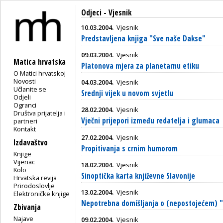
Odjeci - Vjesnik
10.03.2004.
Vjesnik
Predstavljena knjiga "Sve naše Dakse"
09.03.2004.
Vjesnik
Matica hrvatska
Platonova mjera za planetarnu etiku
O Matici hrvatskoj
Novosti
04.03.2004.
Vjesnik
Učlanite se
Srednji vijek u novom svjetlu
Odjeli
Ogranci
28.02.2004.
Vjesnik
Društva prijatelja i
Vječni prijepori između redatelja i glumaca
partneri
Kontakt
27.02.2004.
Vjesnik
Izdavaštvo
Propitivanja s crnim humorom
Knjige
Vijenac
18.02.2004.
Vjesnik
Kolo
Sinoptička karta književne Slavonije
Hrvatska revija
Prirodoslovlje
13.02.2004.
Vjesnik
Elektroničke knjige
Nepotrebna domišljanja o (nepostojećem) 
Zbivanja
Najave
09.02.2004.
Vjesnik