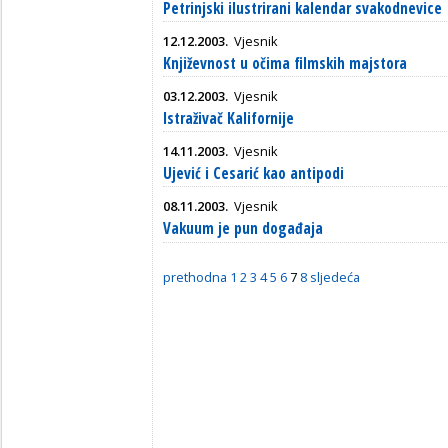
Petrinjski ilustrirani kalendar svakodnevice
12.12.2003.
Vjesnik
Književnost u očima filmskih majstora
03.12.2003.
Vjesnik
Istraživač Kalifornije
14.11.2003.
Vjesnik
Ujević i Cesarić kao antipodi
08.11.2003.
Vjesnik
Vakuum je pun događaja
prethodna
1
2
3
4
5
6
7
8
sljedeća