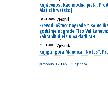
Književnost kao modna pista. Pred
Matici hrvatskoj
10.04.2008.
Vjesnik
Prevodilaštvo: nagrade "Iso Velik
godišnje nagrade "Iso Velikanović
Sabranih djela u nakladi MH
21.03.2008.
Vjesnik
Knjiga Igora Mandića "Notes". Pr
prethodna
1
2
3
4
5
6
7
8
sljedeća