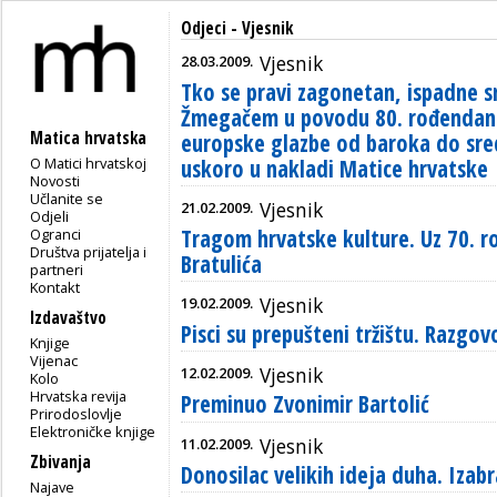
Odjeci - Vjesnik
28.03.2009.
Vjesnik
Tko se pravi zagonetan, ispadne 
Žmegačem u povodu 80. rođendana
Matica hrvatska
europske glazbe od baroka do sredi
O Matici hrvatskoj
uskoro u nakladi Matice hrvatske
Novosti
Učlanite se
21.02.2009.
Vjesnik
Odjeli
Tragom hrvatske kulture. Uz 70. 
Ogranci
Društva prijatelja i
Bratulića
partneri
Kontakt
19.02.2009.
Vjesnik
Izdavaštvo
Pisci su prepušteni tržištu. Razg
Knjige
Vijenac
12.02.2009.
Vjesnik
Kolo
Hrvatska revija
Preminuo Zvonimir Bartolić
Prirodoslovlje
Elektroničke knjige
11.02.2009.
Vjesnik
Zbivanja
Donosilac velikih ideja duha. Izab
Najave