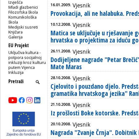
Izvješća
16.01.2009.
Vjesnik
Mladi glazbenici
Provokacija, ali ne halabuka. Pred
Filozofska škola
Komunikološka
škola
10.12.2008.
Vjesnik
Medijski susreti
Matica se uključuje u rješavanje 
Knjižara
Galerija
hrvatska o projektima za iduću g
EU Projekt
26.11.2008.
Vjesnik
Uključiva kultura -
potpora socijalnoj
Dodijeljene nagrade "Petar Brečić".
inkluziji kroz kulturu
Mate Maras
putem Vijenca
Inkluzija
28.10.2008.
Vjesnik
Cjelovito i pouzdano djelo. Preds
gramatika hrvatskoga jezika" Ra
21.10.2008.
Vjesnik
Iz prošlosti Boke kotorske. Predst
20.10.2008.
Vjesnik
Nagrada "Zvanje Črnja". Dobitnik