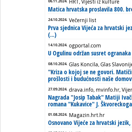
06.11.2024.
HRT, Vijesti iz kulture
Matica hrvatska proslavila 800. br
24.10.2024.
Večernji list
Prva sjednica Vijeća za hrvatski je
(...)
14.10.2024.
ogportal.com
U Ogulinu održan susret ogranaka
08.10.2024.
Glas Koncila, Glas Slavonij
"Kriza o kojoj se ne govori. Matič
prošlosti i budućnosti naše domov
27.09.2024.
drava.info, mvinfo.hr, Vije
Nagrada "Josip Tabak" Matiji Ivači
romana "Kukavice" J. Škvoreckoga
01.08.2024.
Magazin.hrt.hr
Osnovano Vijeće za hrvatski jezik