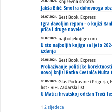
25.07.2024.
Književna smotra
Jakša Bilić: Smotra duhovnoga ob
05.07.2024.
Best Book, Express
Igra đavoljim repom - o knjizi R
priča i druge novele"
03.07.2024.
najboljeknjige.com
U sto najboljih knjiga za ljeto 20
izdanja
07.06.2024.
Best Book, Express
Prokazivanje političke korektnosti
novoj knjizi Ratka Cvetnića Nulta t
06.06.2024.
Glas Podravine i Prigorja, 
list - BiH, Zadarski list
U Matici hrvatskoj održan Treći fe
1
2
sljedeća