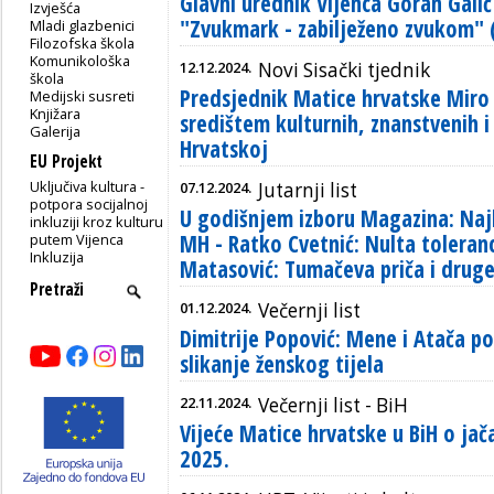
Glavni urednik Vijenca Goran Gali
Izvješća
"Zvukmark - zabilježeno zvukom" 
Mladi glazbenici
Filozofska škola
Komunikološka
12.12.2024.
Novi Sisački tjednik
škola
Predsjednik Matice hrvatske Miro 
Medijski susreti
Knjižara
središtem kulturnih, znanstvenih 
Galerija
Hrvatskoj
EU Projekt
Uključiva kultura -
07.12.2024.
Jutarnji list
potpora socijalnoj
U godišnjem izboru Magazina: Najb
inkluziji kroz kulturu
MH - Ratko Cvetnić: Nulta toleranc
putem Vijenca
Inkluzija
Matasović: Tumačeva priča i drug
01.12.2024.
Večernji list
Dimitrije Popović: Mene i Atača p
slikanje ženskog tijela
22.11.2024.
Večernji list - BiH
Vijeće Matice hrvatske u BiH o jač
2025.