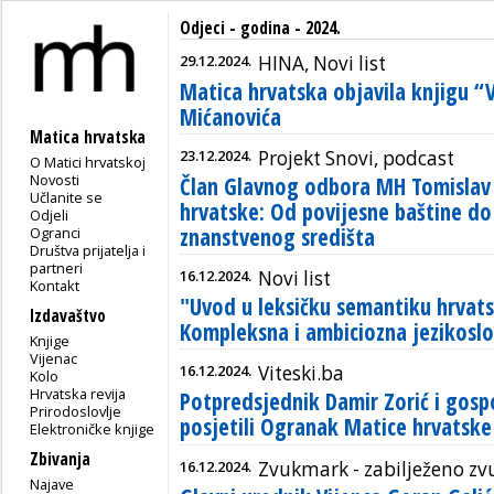
Odjeci - godina - 2024.
29.12.2024.
HINA, Novi list
Matica hrvatska objavila knjigu “V
Mićanovića
Matica hrvatska
23.12.2024.
Projekt Snovi, podcast
O Matici hrvatskoj
Novosti
Član Glavnog odbora MH Tomislav 
Učlanite se
hrvatske: Od povijesne baštine d
Odjeli
znanstvenog središta
Ogranci
Društva prijatelja i
partneri
16.12.2024.
Novi list
Kontakt
"Uvod u leksičku semantiku hrvats
Izdavaštvo
Kompleksna i ambiciozna jezikoslo
Knjige
Vijenac
16.12.2024.
Viteski.ba
Kolo
Hrvatska revija
Potpredsjednik Damir Zorić i gospo
Prirodoslovlje
posjetili Ogranak Matice hrvatske
Elektroničke knjige
Zbivanja
16.12.2024.
Zvukmark - zabilježeno z
Najave