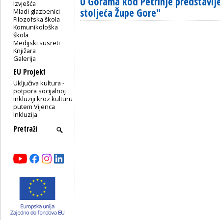
U Gorama kod Petrinje predstavl
Izvješća
stoljeća Župe Gore"
Mladi glazbenici
Filozofska škola
Komunikološka
škola
Medijski susreti
Knjižara
Galerija
EU Projekt
Uključiva kultura -
potpora socijalnoj
inkluziji kroz kulturu
putem Vijenca
Inkluzija