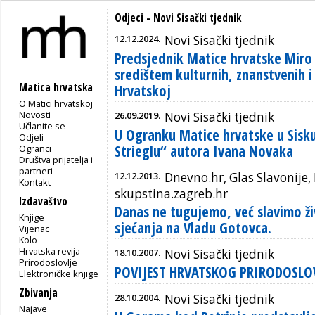
Odjeci - Novi Sisački tjednik
12.12.2024.
Novi Sisački tjednik
Predsjednik Matice hrvatske Miro 
središtem kulturnih, znanstvenih 
Matica hrvatska
Hrvatskoj
O Matici hrvatskoj
Novosti
26.09.2019.
Novi Sisački tjednik
Učlanite se
U Ogranku Matice hrvatske u Sisk
Odjeli
Strieglu“ autora Ivana Novaka
Ogranci
Društva prijatelja i
partneri
12.12.2013.
Dnevno.hr, Glas Slavonije, 
Kontakt
skupstina.zagreb.hr
Izdavaštvo
Danas ne tugujemo, već slavimo ži
Knjige
sjećanja na Vladu Gotovca.
Vijenac
Kolo
Hrvatska revija
18.10.2007.
Novi Sisački tjednik
Prirodoslovlje
POVIJEST HRVATSKOG PRIRODOSLO
Elektroničke knjige
Zbivanja
28.10.2004.
Novi Sisački tjednik
Najave