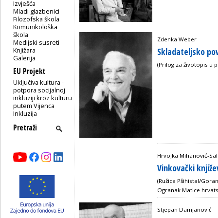
Izvješća
Mladi glazbenici
Filozofska škola
Komunikološka
škola
Zdenka Weber
Medijski susreti
Knjižara
Skladateljsko pov
Galerija
(Prilog za životopis u
EU Projekt
Uključiva kultura -
potpora socijalnoj
inkluziji kroz kulturu
putem Vijenca
Inkluzija
Hrvojka Mihanović-Sa
Vinkovački knjiže
(Ružica Pšihistal/Gora
Ogranak Matice hrvats
Stjepan Damjanović