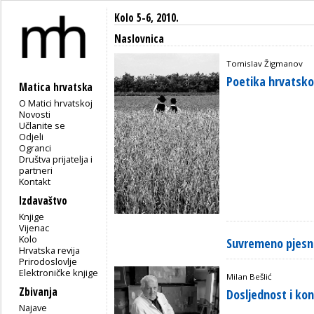
Kolo 5-6, 2010.
Naslovnica
Tomislav Žigmanov
Poetika hrvatskog
Matica hrvatska
O Matici hrvatskoj
Novosti
Učlanite se
Odjeli
Ogranci
Društva prijatelja i
partneri
Kontakt
Izdavaštvo
Knjige
Vijenac
Kolo
Suvremeno pjesni
Hrvatska revija
Prirodoslovlje
Elektroničke knjige
Milan Bešlić
Zbivanja
Dosljednost i kon
Najave