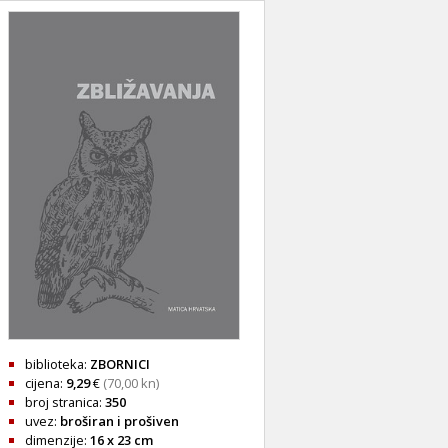
biblioteka:
ZBORNICI
cijena:
9,29
€
(70,00 kn)
broj stranica:
350
uvez:
broširan i prošiven
dimenzije:
16 x 23 cm