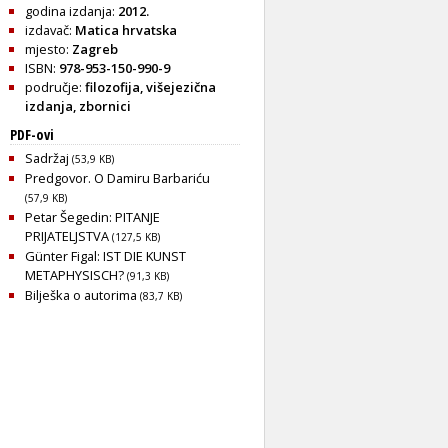
godina izdanja:
2012.
izdavač:
Matica hrvatska
mjesto:
Zagreb
ISBN:
978-953-150-990-9
područje:
filozofija
,
višejezična
izdanja
,
zbornici
PDF-ovi
Sadržaj
(53,9 KB)
Predgovor. O Damiru Barbariću
(57,9 KB)
Petar Šegedin: PITANJE
PRIJATELJSTVA
(127,5 KB)
Günter Figal: IST DIE KUNST
METAPHYSISCH?
(91,3 KB)
Bilješka o autorima
(83,7 KB)