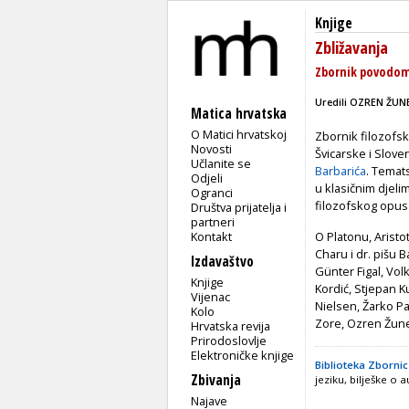
Knjige
Zbližavanja
Zbornik povodom 
Uredili OZREN ŽUN
Matica hrvatska
O Matici hrvatskoj
Zbornik filozofsk
Novosti
Švicarske i Slove
Učlanite se
Barbarića
. Temat
Odjeli
u klasičnim djelim
Ogranci
filozofskog opus
Društva prijatelja i
partneri
Kontakt
O Platonu, Aristo
Charu i dr. pišu B
Izdavaštvo
Günter Figal, Vol
Knjige
Kordić, Stjepan K
Vijenac
Nielsen, Žarko Pa
Kolo
Zore, Ozren Žun
Hrvatska revija
Prirodoslovlje
Elektroničke knjige
Biblioteka Zbornic
Zbivanja
jeziku, bilješke o 
Najave