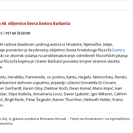
60. obljetnice života Damira Barbarića
EC i PETAR ŠEGEDIN
ih radova dvadeset i jednog autora iz Hrvatske, Njemačke, Italije,
nije posvećen je šezdesetoj obljetnici života hrvatskoga filozofa
Damira
ski se zbornik oslanja na problematiziranje određenih filozofskih pitanja
a filozofa kojima je i Damir Barbarić posvetio brojne stranice vlastita
a.
telu, Heraklitu, Parmenidu, sv. Justinu, Kantu, Hegelu, Nietzscheu, Renéu
arbarićevi duhovni suputnici, prijatelji i učenici Donatella Di Cesare,
ker Gerhardt, Karen Gloy, Dietmar Koch, Dean Komel, Mario Kopić, Ivan
ušar, Stipe Kutleša, Annamaria Lossi, Davor Ljubimir, Igor Mikecin, Cathrin
ić, Birgit Recki, Petar Šegedin, Rainer Thurnher, Helmuth Vetter, Franci
ec.
i, knj. 6, glavna urednica Romana Horvat. - Tekst na hrvatskom i na njemačkom
autorima