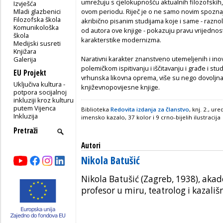
umrežuju s cjelokupnošću aktualnih filozofskih, 
Izvješća
Mladi glazbenici
ovom periodu. Riječ je o ne samo novim spozna
Filozofska škola
akribično pisanim studijama koje i same - raz
Komunikološka
od autora ove knjige - pokazuju pravu vrijednos
škola
karakterstike modernizma.
Medijski susreti
Knjižara
Narativni karakter znanstveno utemeljenih i inova
Galerija
polemičkom ispitivanju i iščitavanju i građe i studi
EU Projekt
vrhunska likovna oprema, više su nego dovoljna
Uključiva kultura -
književnopovijesne knjige.
potpora socijalnoj
inkluziji kroz kulturu
putem Vijenca
Biblioteka
Redovita izdanja za članstvo
, knj. 2., ur
Inkluzija
imensko kazalo, 37 kolor i 9 crno-bijelih ilustracija
Autori
Nikola Batušić
Nikola Batušić (Zagreb, 1938), akad
profesor u miru, teatrolog i kazališn