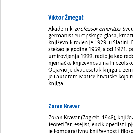
Viktor Žmegač
Akademik,
professor emeritus
Sveuč
germanist europskoga glasa, kroati
književnik rođen je 1929. u Slatini.
stekao je godine 1959, a od 1971. p
umirovljenja 1999. radio je kao red
njemačke književnosti na Filozofsk
Objavio je dvadesetak knjiga u zeml
je i autorom Matice hrvatske koja 
knjiga
Zoran Kravar
Zoran Kravar (Zagreb, 1948), književ
teoretičar, esejist, enciklopedist i 
je komparativnu književnost i filozo