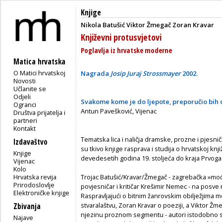
Knjige
Nikola Batušić
Viktor Žmegač
Zoran Kravar
Književni protusvjetovi
Poglavlja iz hrvatske moderne
Matica hrvatska
O Matici hrvatskoj
Nagrada
Josip Juraj Strossmayer
2002.
Novosti
Učlanite se
Odjeli
Svakome kome je do ljepote, preporučio bih o
Ogranci
Antun Pavešković, Vijenac
Društva prijatelja i
partneri
Kontakt
Tematska lica i naličja dramske, prozne i pjes
Izdavaštvo
su tkivo knjige rasprava i studija o hrvatskoj kn
Knjige
devedesetih godina 19. stoljeća do kraja Prvoga 
Vijenac
Kolo
Hrvatska revija
Trojac Batušić/Kravar/Žmegač - zagrebačka »moćn
Prirodoslovlje
povjesničar i kritičar Krešimir Nemec - na posv
Elektroničke knjige
Raspravljajući o bitnim žanrovskim obilježjima
stvaralaštvu, Zoran Kravar o poeziji, a Viktor Ž
Zbivanja
njezinu proznom segmentu - autori istodobno 
Najave