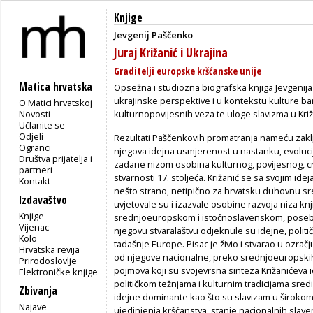
Knjige
Jevgenij Paščenko
Juraj Križanić i Ukrajina
Graditelji europske kršćanske unije
Matica hrvatska
Opsežna i studiozna biografska knjiga Jevgenija 
ukrajinske perspektive i u kontekstu kulture bar
O Matici hrvatskoj
Novosti
kulturnopovijesnih veza te uloge slavizma u Kri
Učlanite se
Odjeli
Rezultati Paščenkovih promatranja nameću zaključ
Ogranci
njegova idejna usmjerenost u nastanku, evoluciji
Društva prijatelja i
zadane nizom osobina kulturnog, povijesnog, cr
partneri
stvarnosti 17. stoljeća. Križanić se sa svojim id
Kontakt
nešto strano, netipično za hrvatsku duhovnu sre
Izdavaštvo
uvjetovale su i izazvale osobine razvoja niza k
Knjige
srednjoeuropskom i istočnoslavenskom, posebi
Vijenac
njegovu stvaralaštvu odjeknule su idejne, polit
Kolo
tadašnje Europe. Pisac je živio i stvarao u ozračj
Hrvatska revija
od njegove nacionalne, preko srednjoeuropskih,
Prirodoslovlje
pojmova koji su svojevrsna sinteza Križanićeva i
Elektroničke knjige
političkom težnjama i kulturnim tradicijama sredi
Zbivanja
idejne dominante kao što su slavizam u širokom 
Najave
ujedinjenja kršćanstva, stanje nacionalnih slav