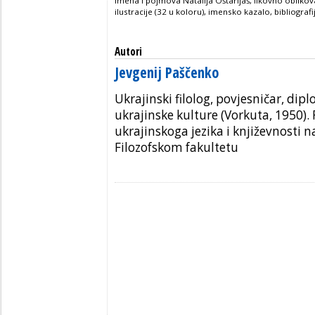
imena i pojmova Natalija Oštarijaš, likovno oblikov
ilustracije (32 u koloru), imensko kazalo, bibliografi
Autori
Jevgenij Paščenko
Ukrajinski filolog, povjesničar, dip
ukrajinske kulture (Vorkuta, 1950).
ukrajinskoga jezika i književnosti
Filozofskom fakultetu