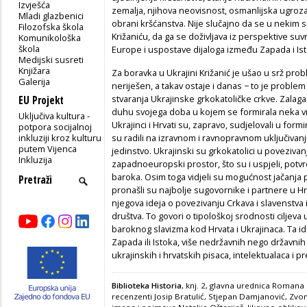
Izvješća
zemalja, njihova neovisnost, osmanlijska ugro
Mladi glazbenici
obrani kršćanstva. Nije slučajno da se u nekim
Filozofska škola
Križaniću, da ga se doživljava iz perspektive su
Komunikološka
škola
Europe i uspostave dijaloga između Zapada i Ist
Medijski susreti
Knjižara
Za boravka u Ukrajini Križanić je ušao u srž pro
Galerija
neriješen, a takav ostaje i danas − to je proble
stvaranja Ukrajinske grkokatoličke crkve. Zalagan
EU Projekt
duhu svojega doba u kojem se formirala neka vrs
Uključiva kultura -
Ukrajinci i Hrvati su, zapravo, sudjelovali u for
potpora socijalnoj
inkluziji kroz kulturu
su radili na izravnom i ravnopravnom uključiv
putem Vijenca
jedinstvo. Ukrajinski su grkokatolici u poveziva
Inkluzija
zapadnoeuropski prostor, što su i uspjeli, pot
baroka. Osim toga vidjeli su mogućnost jačanja 
pronašli su najbolje sugovornike i partnere u Hrv
njegova ideja o povezivanju Crkava i slavenstva
društva. To govori o tipološkoj srodnosti ciljev
baroknog slavizma kod Hrvata i Ukrajinaca. Ta i
Zapada ili Istoka, više nedržavnih nego državnih
ukrajinskih i hrvatskih pisaca, intelektualaca i p
Biblioteka Historia
, knj. 2, glavna urednica Romana 
recenzenti Josip Bratulić, Stjepan Damjanović, Zvoni