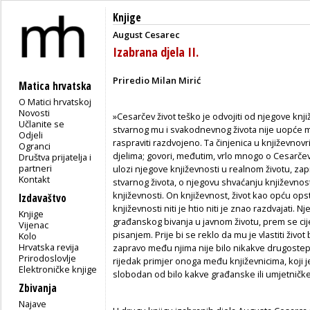
Knjige
August Cesarec
Izabrana djela II.
Priredio Milan Mirić
Matica hrvatska
O Matici hrvatskoj
Novosti
»Cesarčev život teško je odvojiti od njegove knj
Učlanite se
stvarnog mu i svakodnevnog života nije uopće mo
Odjeli
raspraviti razdvojeno. Ta činjenica u književno
Ogranci
djelima; govori, međutim, vrlo mnogo o Cesarče
Društva prijatelja i
partneri
ulozi njegove književnosti u realnom životu, zapr
Kontakt
stvarnog života, o njegovu shvaćanju književnost
književnosti. On književnost, život kao opću ops
Izdavaštvo
književnosti niti je htio niti je znao razdvajati.
Knjige
građanskog bivanja u javnom životu, prem se cij
Vijenac
pisanjem. Prije bi se reklo da mu je vlastiti živo
Kolo
Hrvatska revija
zapravo među njima nije bilo nikakve drugostepe
Prirodoslovlje
rijedak primjer onoga među književnicima, koji je
Elektroničke knjige
slobodan od bilo kakve građanske ili umjetničke 
Zbivanja
Najave