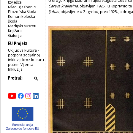
U drugu knjigu izabranih djela Augusta Cesarca
Izvješća
Careva kraljevina
, objavljen 1925. u Koprivnici t
Mladi glazbenici
Filozofska škola
ljubav
, objavljene u Zagrebu, prva 1925., a druga
Komunikološka
škola
Medijski susreti
Knjižara
Galerija
EU Projekt
Uključiva kultura -
potpora socijalnoj
inkluziji kroz kulturu
putem Vijenca
Inkluzija