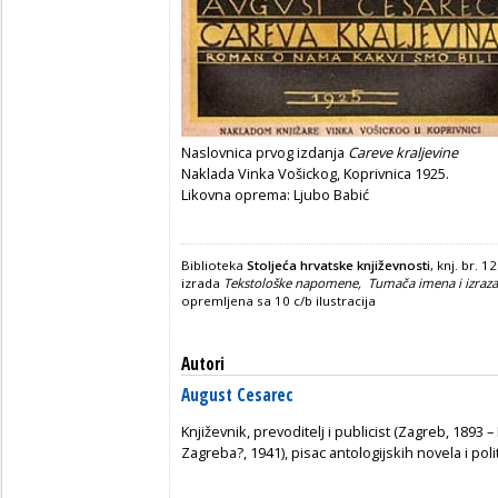
Naslovnica prvog izdanja
Careve kraljevine
Naklada Vinka Vošickog, Koprivnica 1925.
Likovna oprema: Ljubo Babić
Biblioteka
Stoljeća hrvatske književnosti
, knj. br. 
izrada
Tekstološke napomene,
Tumača imena i izraza
opremljena sa 10 c/b ilustracija
Autori
August Cesarec
Književnik, prevoditelj i publicist (Zagreb, 1893 
Zagreba?, 1941), pisac antologijskih novela i poli