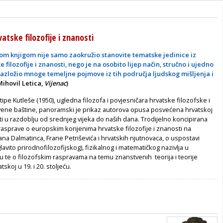
vatske filozofije i znanosti
vom knjigom nije samo zaokružio stanovite tematske jedinice iz
e filozofije i znanosti, nego je na osobito lijep način, stručno i ujedno
azložio mnoge temeljne pojmove iz tih područja ljudskog mišljenja i
ihovil Letica,
Vijenac
)
tipe Kutleše (1950), ugledna filozofa i povjesničara hrvatske filozofske i
ene baštine, panoramski je prikaz autorova opusa posvećena hrvatskoj
osti u razdoblju od srednjeg vijeka do naših dana. Trodijelno koncipirana
asprave o europskim korijenima hrvatske filozofije i znanosti na
a Dalmatinca, Frane Petriševića i hrvatskih njutnovaca, o uspostavi
lavito prirodnofilozofijskog), fizikalnog i matematičkog nazivlja u
 te o filozofskim raspravama na temu znanstvenih teorija i teorije
tskoj u 19. i 20. stoljeću.