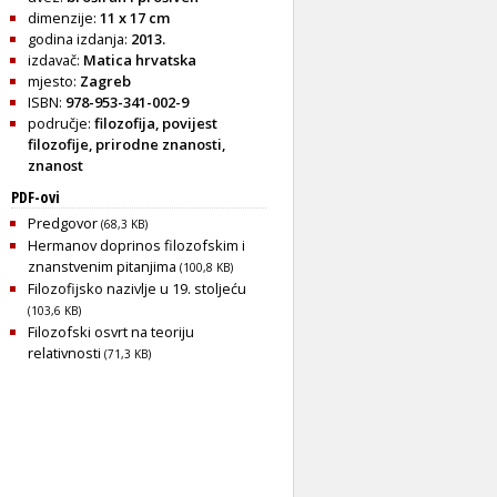
dimenzije:
11 x 17 cm
godina izdanja:
2013.
izdavač:
Matica hrvatska
mjesto:
Zagreb
ISBN:
978-953-341-002-9
područje:
filozofija
,
povijest
filozofije
,
prirodne znanosti
,
znanost
PDF-ovi
Predgovor
(68,3 KB)
Hermanov doprinos filozofskim i
znanstvenim pitanjima
(100,8 KB)
Filozofijsko nazivlje u 19. stoljeću
(103,6 KB)
Filozofski osvrt na teoriju
relativnosti
(71,3 KB)