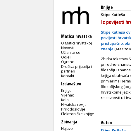
Knjige
Stipe Kutleša
Iz povijesti hr
Stipe Kutleša o
Matica hrvatska
povijesti hrvatsk
O Matici hrvatskoj
pristupačno, obr
Novosti
znanja
(Marito M
Učlanite se
Odjeli
Zbirka tekstova S
Ogranci
prirodno-znanstv
Društva prijatelja i
filozofiji i znan
partneri
knjiga obuhvaća r
Kontakt
primjerima Herman
Izdavaštvo
filozofijskog (pog
Knjige
hrvatskome jeziku
Vijenac
relativnosti u Hrva
Kolo
Hrvatska revija
Prirodoslovlje
Elektroničke knjige
Zbivanja
Autori
Najave
Stipe Kutleša