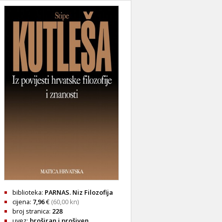
biblioteka:
PARNAS. Niz Filozofija
cijena:
7,96
€
(60,00 kn)
broj stranica:
228
uvez:
broširan i prošiven