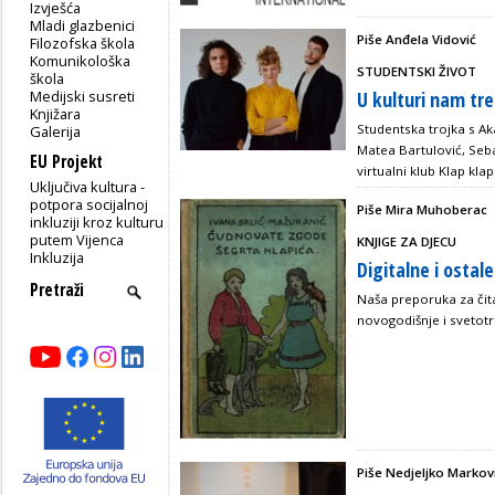
Izvješća
Mladi glazbenici
Piše Anđela Vidović
Filozofska škola
Komunikološka
STUDENTSKI ŽIVOT
škola
Medijski susreti
U kulturi nam tr
Knjižara
Studentska trojka s Ak
Galerija
Matea Bartulović, Seb
EU Projekt
virtualni klub Klap klap
Uključiva kultura -
potpora socijalnoj
Piše Mira Muhoberac
inkluziji kroz kulturu
putem Vijenca
KNJIGE ZA DJECU
Inkluzija
Digitalne i ostal
Naša preporuka za čita
novogodišnje i svetotr
Piše Nedjeljko Marko