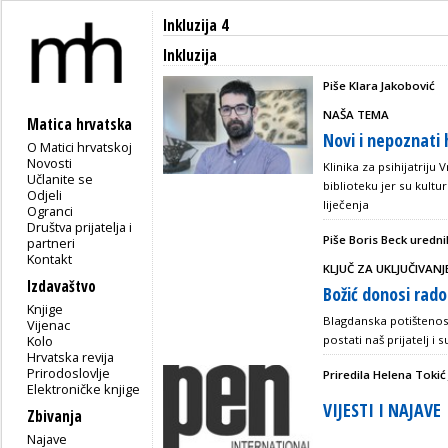
Inkluzija 4
Inkluzija
Piše Klara Jakobović
NAŠA TEMA
Matica hrvatska
Novi i nepoznati 
O Matici hrvatskoj
Novosti
Klinika za psihijatrij
Učlanite se
biblioteku jer su kult
Odjeli
liječenja
Ogranci
Društva prijatelja i
Piše Boris Beck urednik
partneri
Kontakt
KLJUČ ZA UKLJUČIVANJ
Izdavaštvo
Božić donosi rados
Knjige
Blagdanska potištenost
Vijenac
Kolo
postati naš prijatelj i
Hrvatska revija
Prirodoslovlje
Priredila Helena Tokić
Elektroničke knjige
VIJESTI I NAJAVE
Zbivanja
Najave