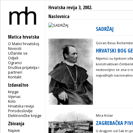
Hrvatska revija 3, 2002.
Naslovnica
SADRŽAJ
Matica hrvatska
Goran Beus Richembe
O Matici hrvatskoj
Novosti
HRVATSKI BOG G
Učlanite se
Odjeli
Nijemci su tijekom više
Ogranci
konstruktivan čimbenik
Društva prijatelja i
nedovoljno se zna o tom
partneri
najvažnijih nacionalno
Kontakt
Izdavaštvo
Knjige
Vijenac
Kolo
Hrvatska revija
Prirodoslovlje
Elektroničke knjige
Mira Kolar
ZAGREBAČKA PIV
Zbivanja
Najave
U drugom od čak tri p