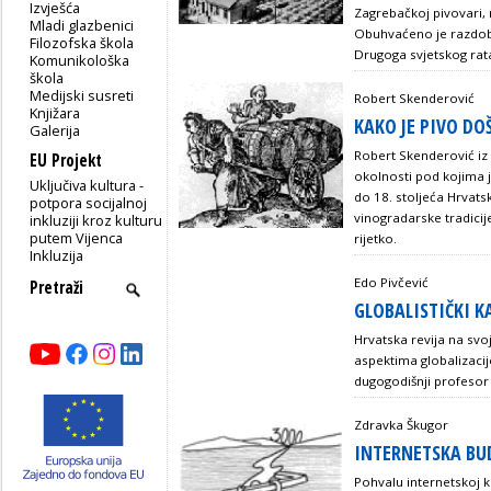
Izvješća
Zagrebačkoj pivovari, n
Mladi glazbenici
Obuhvaćeno je razdobl
Filozofska škola
Drugoga svjetskog rat
Komunikološka
škola
Medijski susreti
Robert Skenderović
Knjižara
KAKO JE PIVO DO
Galerija
Robert Skenderović iz 
EU Projekt
okolnosti pod kojima j
Uključiva kultura -
do 18. stoljeća Hrvatsk
potpora socijalnoj
vinogradarske tradicij
inkluziji kroz kulturu
putem Vijenca
rijetko.
Inkluzija
Edo Pivčević
GLOBALISTIČKI 
Hrvatska revija na svo
aspektima globalizacij
dugogodišnji profesor f
Zdravka Škugor
INTERNETSKA BU
Pohvalu internetskoj k