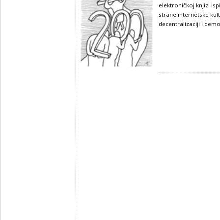
elektroničkoj knjizi is
strane internetske kul
decentralizaciji i demok