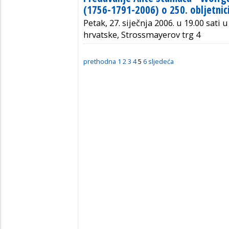
(1756-1791-2006) o 250. obljetnic
Petak, 27. siječnja 2006. u 19.00 sati 
hrvatske, Strossmayerov trg 4
prethodna
1
2
3
4
5
6
sljedeća