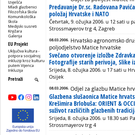
Izvješća
Predavanje Dr.sc. Radovana Pavića
Mladi glazbenici
Filozofska škola
položaj Hrvatske i NATO
Komunikološka
Četvrtak, 9. ožujka 2006. u 12 sati u 
škola
Medijski susreti
Strossmayerov trg 4, Zagreb
Knjižara
Galerija
08.03.2006.
Hrvatsko agronomsko druš
EU Projekt
poljodjelstvo Matice hrvatske
Uključiva kultura -
Svečano otvorenje izložbe Zdravka
potpora socijalnoj
inkluziji kroz kulturu
Fotografije starih perivoja, Slike 
putem Vijenca
Srijeda, 8. ožujka 2006. u 17 sati u
Inkluzija
Osijek
08.03.2006.
Odjel za glazbu Matice hr
Glazbena slušaonica Matice hrvats
Krešimira Brlobuša: ORIENT & OCC
suživot različitih glazbenih tradici
Srijeda, 8. ožujka 2006. u 18.30 sati 
Strossmayerov trg 4