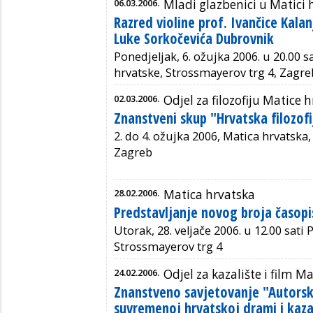
06.03.2006.
Mladi glazbenici u Matici 
Razred violine prof. Ivančice Kala
Luke Sorkočevića Dubrovnik
Ponedjeljak, 6. ožujka 2006. u 20.00 s
hrvatske, Strossmayerov trg 4, Zagre
02.03.2006.
Odjel za filozofiju Matice 
Znanstveni skup "Hrvatska filozofi
2. do 4. ožujka 2006, Matica hrvatska
Zagreb
28.02.2006.
Matica hrvatska
Predstavljanje novog broja časopi
Utorak, 28. veljače 2006. u 12.00 sati
Strossmayerov trg 4
24.02.2006.
Odjel za kazalište i film M
Znanstveno savjetovanje "Autorsk
suvremenoj hrvatskoj drami i kazali