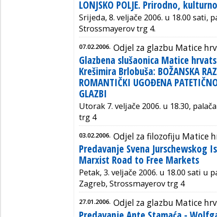
LONJSKO POLJE. Prirodno, kulturn
Srijeda, 8. veljače 2006. u 18.00 sati,
Strossmayerov trg 4.
07.02.2006.
Odjel za glazbu Matice hr
Glazbena slušaonica Matice hrvats
Krešimira Brlobuša: BOŽANSKA RA
ROMANTIČKI UGOĐENA PATETIČN
GLAZBI
Utorak 7. veljače 2006. u 18.30, pala
trg 4
03.02.2006.
Odjel za filozofiju Matice 
Predavanje Svena Jurschewskog Is
Marxist Road to Free Markets
Petak, 3. veljače 2006. u 18.00 sati u 
Zagreb, Strossmayerov trg 4
27.01.2006.
Odjel za glazbu Matice hr
Predavanje Ante Stamaća - Wolf