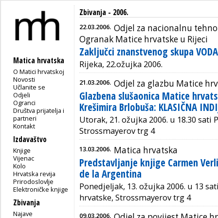
Zbivanja - 2006.
22.03.2006.
Odjel za nacionalnu tehno
Ogranak Matice hrvatske u Rijeci
Zaključci znanstvenog skupa VOD
Matica hrvatska
Rijeka, 22.ožujka 2006.
O Matici hrvatskoj
Novosti
21.03.2006.
Odjel za glazbu Matice hr
Učlanite se
Glazbena slušaonica Matice hrvats
Odjeli
Ogranci
Krešimira Brlobuša: KLASIČNA INDI
Društva prijatelja i
partneri
Utorak, 21. ožujka 2006. u 18.30 sati 
Kontakt
Strossmayerov trg 4
Izdavaštvo
13.03.2006.
Matica hrvatska
Knjige
Vijenac
Predstavljanje knjige Carmen Verli
Kolo
de la Argentina
Hrvatska revija
Prirodoslovlje
Ponedjeljak, 13. ožujka 2006. u 13 sat
Elektroničke knjige
hrvatske, Strossmayerov trg 4
Zbivanja
Najave
09.03.2006.
Odjel za povijest Matice h