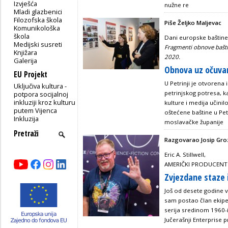
Izvješća
nužne re
Mladi glazbenici
Filozofska škola
Piše Željko Maljevac
Komunikološka
škola
Dani europske baštine 
Medijski susreti
Fragmenti obnove bašti
Knjižara
2020.
Galerija
Obnova uz očuvan
EU Projekt
U Petrinji je otvorena
Uključiva kultura -
petrinjskog potresa, ka
potpora socijalnoj
inkluziji kroz kulturu
kulture i medija učinil
putem Vijenca
oštećene baštine u Petr
Inkluzija
moslavačke županije
Razgovarao Josip Gro
Eric A. Stillwell,
AMERIČKI PRODUCENT 
Zvjezdane staze i 
Još od desete godine ve
sam postao član ekipe 
serija sredinom 1960-ih
Jučerašnji Enterprise p