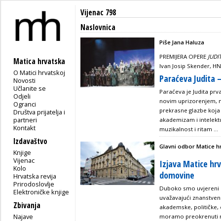
Vijenac 798
Naslovnica
Piše Jana Haluza
PREMIJERA OPERE
JUDI
Matica hrvatska
Ivan Josip Skender, HN
O Matici hrvatskoj
Paraćeva Judita –
Novosti
Učlanite se
Paraćeva je Judita prv
Odjeli
novim uprizorenjem, n
Ogranci
prekrasne glazbe koja 
Društva prijatelja i
partneri
akademizam i intelekt
Kontakt
muzikalnost i ritam ...
Izdavaštvo
Glavni odbor Matice h
Knjige
Vijenac
Izjava Matice hrv
Kolo
domovine
Hrvatska revija
Prirodoslovlje
Duboko smo uvjereni da
Elektroničke knjige
uvažavajući znanstven
Zbivanja
akademske, političke, 
Najave
moramo preokrenuti ne