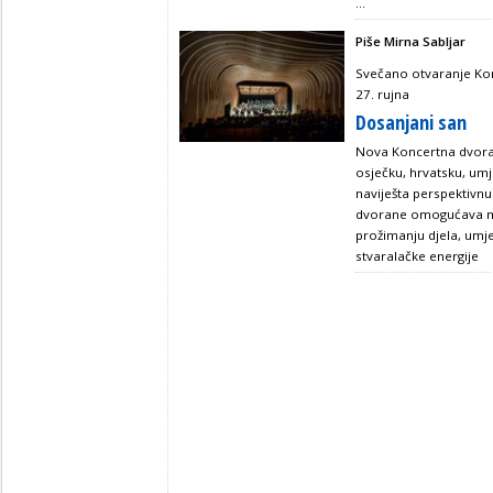
...
Piše Mirna Sabljar
Svečano otvaranje Kon
27. rujna
Dosanjani san
Nova Koncertna dvora
osječku, hrvatsku, umje
naviješta perspektivnu
dvorane omogućava me
prožimanju djela, umje
stvaralačke energije