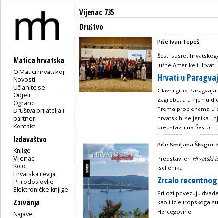
Vijenac 735
Društvo
Piše Ivan Tepeš
Šesti susret hrvatskoga
Matica hrvatska
Južne Amerike i Hrvati
O Matici hrvatskoj
Hrvati u Paragvaj
Novosti
Učlanite se
Glavni grad Paragvaja
Odjeli
Zagrebu, a u njemu djel
Ogranci
Prema procjenama u ci
Društva prijatelja i
partneri
hrvatskih iseljenika i 
Kontakt
predstavili na Šestom s
Izdavaštvo
Piše Smiljana Škugor-
Knjige
Vijenac
Predstavljen
Hrvatski i
Kolo
iseljenika
Hrvatska revija
Zrcalo recentnog 
Prirodoslovlje
Elektroničke knjige
Prilozi povezuju dvade
Zbivanja
kao i iz europskoga su
Hercegovine
Najave