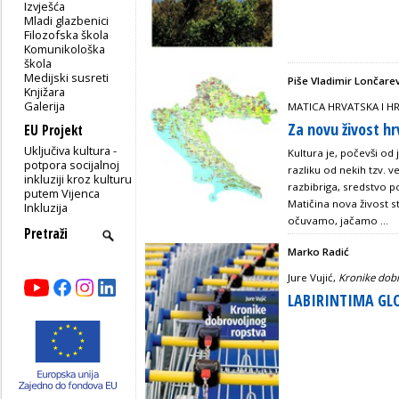
Izvješća
Mladi glazbenici
Filozofska škola
Komunikološka
škola
Medijski susreti
Piše Vladimir Lončarev
Knjižara
Galerija
MATICA HRVATSKA I HRV
Za novu živost h
EU Projekt
Uključiva kultura -
Kultura je, počevši od 
potpora socijalnoj
razliku od nekih tzv. ve
inkluziji kroz kulturu
razbibriga, sredstvo po
putem Vijenca
Matičina nova živost 
Inkluzija
očuvamo, jačamo ...
Marko Radić
Jure Vujić,
Kronike dob
LABIRINTIMA GLO