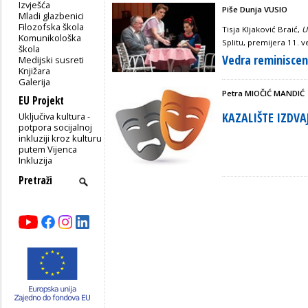
Izvješća
Piše Dunja VUSIO
Mladi glazbenici
Filozofska škola
Tisja Kljaković Braić,
U
Komunikološka
Splitu, premijera 11. v
škola
Vedra reminiscenc
Medijski susreti
Knjižara
Galerija
Petra MIOČIĆ MANDIĆ
EU Projekt
KAZALIŠTE IZDVA
Uključiva kultura -
potpora socijalnoj
inkluziji kroz kulturu
putem Vijenca
Inkluzija