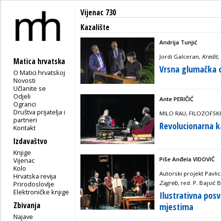
Vijenac 730
Kazalište
Andrija Tunjić
Jordi Galceran,
Kredit
,
Matica hrvatska
Vrsna glumačka 
O Matici hrvatskoj
Novosti
Učlanite se
Odjeli
Ante PERIČIĆ
Ogranci
Društva prijatelja i
MILO RAU, FILOZOFSKI
partneri
Revolucionarna k
Kontakt
Izdavaštvo
Knjige
Piše Anđela VIDOVIĆ
Vijenac
Kolo
Autorski projekt Pavli
Hrvatska revija
Zagreb
,
red. P. Bajsić
Prirodoslovlje
Elektroničke knjige
Ilustrativna posv
Zbivanja
mjestima
Najave