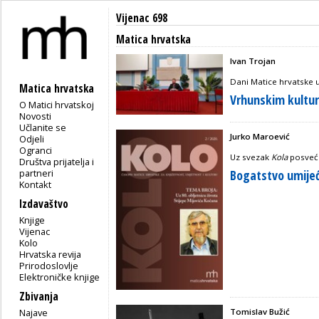
Vijenac 698
Matica hrvatska
Ivan Trojan
Dani Matice hrvatske u
Matica hrvatska
Vrhunskim kultur
O Matici hrvatskoj
Novosti
Učlanite se
Jurko Maroević
Odjeli
Ogranci
Uz svezak
Kola
posveće
Društva prijatelja i
partneri
Bogatstvo umijeća
Kontakt
Izdavaštvo
Knjige
Vijenac
Kolo
Hrvatska revija
Prirodoslovlje
Elektroničke knjige
Zbivanja
Najave
Tomislav Bužić