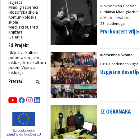
Izvješća
Violinist Ivan Graziani
Mladi glazbenici
Filozofska škola
u ciklusu Mladi glazben
Komunikološka
u Matici hrvatskoj,
škola
23. studenoga
Medijski susreti
Prvi koncert vrij
Knjižara
Galerija
EU Projekt
Uključiva kultura -
Klementina Škrabe
potpora socijalnoj
inkluziji kroz kulturu
Uz 10. rođendan Ogra
putem Vijenca
Uspješno desetlj
Inkluzija
IZ OGRANAKA