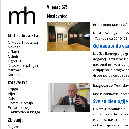
Vijenac 675
Naslovnica
Piše Tonko Maroević
Izložba Vizije grada, M
Matica hrvatska
17. prosinca 2019–23.
O Matici hrvatskoj
Od vedute do vizi
Novosti
Učlanite se
Izložba Ikonografija gr
Odjeli
događaj i savršeno is
Ogranci
nacionalne likovnoumj
Društva prijatelja i
partneri
okupljena je dragocje
Kontakt
druge polovice dvades
Izdavaštvo
Razgovarao Tomislav
Knjige
Vijenac
Marin Zaninović, hrvat
Kolo
Sve su ideologije 
Hrvatska revija
Prirodoslovlje
Hrvatski komunisti bili
Elektroničke knjige
su najprije Srbi, pa ond
Zbivanja
Hrvatska nastala 1991,
indoeuropska civilizacij
Najave