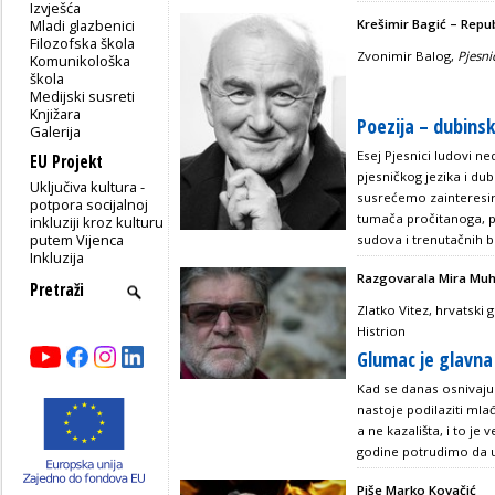
Izvješća
Mladi glazbenici
Krešimir Bagić – Repub
Filozofska škola
Zvonimir Balog,
Pjesni
Komunikološka
škola
Medijski susreti
Knjižara
Poezija – dubins
Galerija
Esej Pjesnici ludovi 
EU Projekt
pjesničkog jezika i dub
Uključiva kultura -
susrećemo zainteresira
potpora socijalnoj
tumača pročitanoga, pi
inkluziji kroz kulturu
putem Vijenca
sudova i trenutačnih b
Inkluzija
Razgovarala Mira Mu
Zlatko Vitez, hrvatski 
Histrion
Glumac je glavna
Kad se danas osnivaju 
nastoje podilaziti mlađ
a ne kazališta, i to je 
godine potrudimo da u
Piše Marko Kovačić