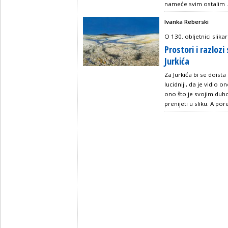
nameće svim ostalim .
Ivanka Reberski
O 130. obljetnici slik
Prostori i razlozi
Jurkića
Za Jurkića bi se doist
lucidniji, da je vidio o
ono što je svojim du
prenijeti u sliku. A por