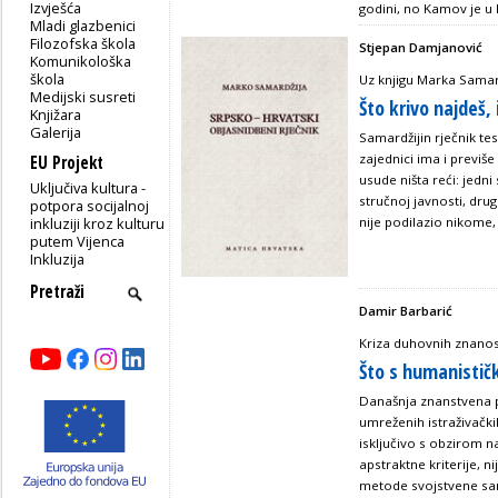
Izvješća
godini, no Kamov je u 
Mladi glazbenici
Filozofska škola
Stjepan Damjanović
Komunikološka
škola
Uz knjigu Marka Samar
Medijski susreti
Što krivo najdeš, 
Knjižara
Galerija
Samardžijin rječnik tes
zajednici ima i previš
EU Projekt
usude ništa reći: jedn
Uključiva kultura -
stručnoj javnosti, dru
potpora socijalnoj
inkluziji kroz kulturu
nije podilazio nikome, .
putem Vijenca
Inkluzija
Damir Barbarić
Kriza duhovnih znanos
Što s humanisti
Današnja znanstvena po
umreženih istraživačkih
isključivo s obzirom na
apstraktne kriterije, n
metode svojstvene sa