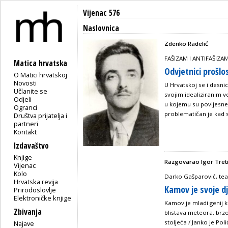
Vijenac 576
Naslovnica
Zdenko Radelić
FAŠIZAM I ANTIFAŠIZA
Matica hrvatska
Odvjetnici prošlo
O Matici hrvatskoj
Novosti
U Hrvatskoj se i desnic
Učlanite se
svojim idealiziranim ve
Odjeli
u kojemu su povijesne 
Ogranci
problematičan je kad se
Društva prijatelja i
partneri
Kontakt
Izdavaštvo
Knjige
Razgovarao Igor Tret
Vijenac
Kolo
Darko Gašparović, teat
Hrvatska revija
Kamov je svoje dj
Prirodoslovlje
Elektroničke knjige
Kamov je mladi genij 
Zbivanja
blistava meteora, brz
stoljeća / Janko je Pol
Najave