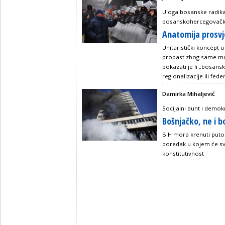
Uloga bosanske radikal
bosanskohercegovačk
Anatomija prosvj
Unitaristički koncept
propast zbog same mul
pokazati je li „bosansk
regionalizacije ili fe
Damirka Mihaljević
Socijalni bunt i demokr
Bošnjačko, ne i b
BiH mora krenuti putom
poredak u kojem će sva
konstitutivnost