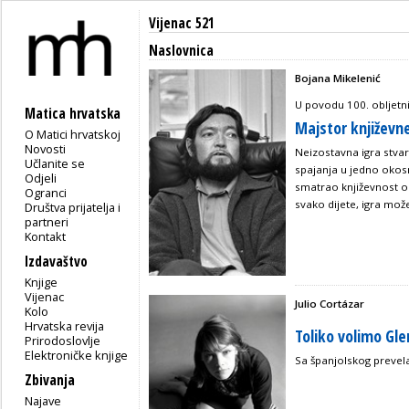
Vijenac 521
Naslovnica
Bojana Mikelenić
U povodu 100. obljetni
Matica hrvatska
Majstor književne
O Matici hrvatskoj
Novosti
Neizostavna igra stvar
Učlanite se
spajanja u jedno okosn
Odjeli
smatrao književnost ob
Ogranci
svako dijete, igra može 
Društva prijatelja i
partneri
Kontakt
Izdavaštvo
Knjige
Vijenac
Julio Cortázar
Kolo
Hrvatska revija
Toliko volimo Gl
Prirodoslovlje
Elektroničke knjige
Sa španjolskog prevela
Zbivanja
Najave