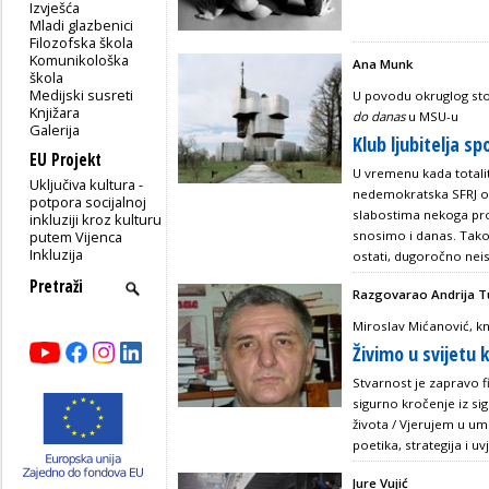
Izvješća
Mladi glazbenici
Filozofska škola
Komunikološka
Ana Munk
škola
Medijski susreti
U povodu okruglog st
Knjižara
do danas
u MSU-u
Galerija
Klub ljubitelja 
EU Projekt
U vremenu kada totalit
Uključiva kultura -
nedemokratska SFRJ osm
potpora socijalnoj
slabostima nekoga proj
inkluziji kroz kulturu
putem Vijenca
snosimo i danas. Tako 
Inkluzija
ostati, dugoročno neisp
Razgovarao Andrija T
Miroslav Mićanović, knj
Živimo u svijetu 
Stvarnost je zapravo fik
sigurno kročenje iz si
života / Vjerujem u umn
poetika, strategija i uv
Jure Vujić