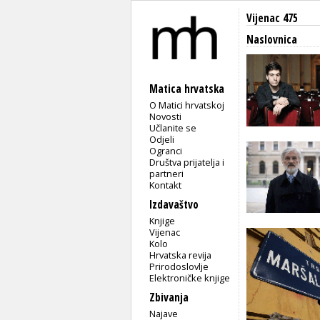
Vijenac 475
Naslovnica
Matica hrvatska
O Matici hrvatskoj
Novosti
Učlanite se
Odjeli
Ogranci
Društva prijatelja i
partneri
Kontakt
Izdavaštvo
Knjige
Vijenac
Kolo
Hrvatska revija
Prirodoslovlje
Elektroničke knjige
Zbivanja
Najave