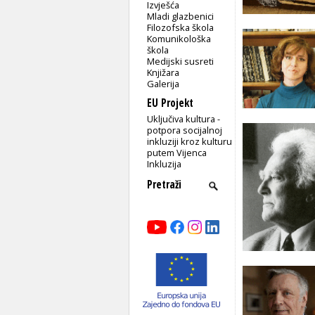
Izvješća
Mladi glazbenici
Filozofska škola
Komunikološka
škola
Medijski susreti
Knjižara
Galerija
EU Projekt
Uključiva kultura -
potpora socijalnoj
inkluziji kroz kulturu
putem Vijenca
Inkluzija