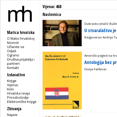
Vijenac 468
Naslovnica
Dubravko Jelačić Bužim
U stvaralaštvu j
Matica hrvatska
Razgovarao Andrija Tu
O Matici hrvatskoj
Novosti
Učlanite se
Odjeli
Ogranci
Američki pogled na hr
Društva prijatelja i
Antologija bez p
partneri
Kontakt
Dunja Fališevac
Izdavaštvo
Knjige
Vijenac
Kolo
Hrvatska revija
Prirodoslovlje
Elektroničke knjige
Zbivanja
Najave