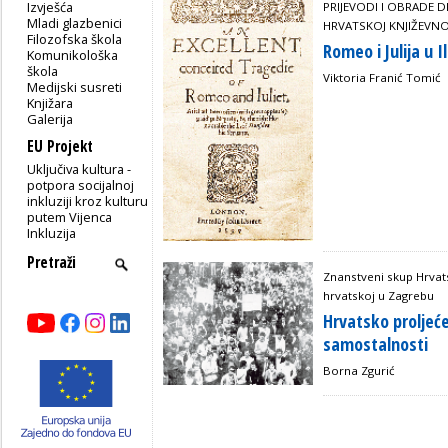
Izvješća
PRIJEVODI I OBRADE 
Mladi glazbenici
HRVATSKOJ KNJIŽEVNO
Filozofska škola
Romeo i Julija u Ili
Komunikološka
škola
Viktoria Franić Tomić
Medijski susreti
Knjižara
Galerija
EU Projekt
Uključiva kultura -
potpora socijalnoj
inkluziji kroz kulturu
putem Vijenca
Inkluzija
Znanstveni skup Hrvats
hrvatskoj u Zagrebu
Hrvatsko proljeće
samostalnosti
Borna Zgurić