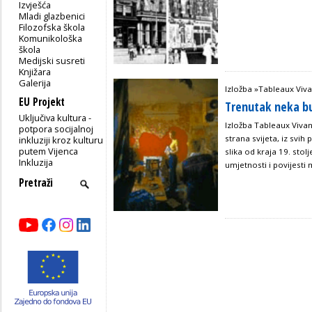
Izvješća
Mladi glazbenici
Filozofska škola
Komunikološka
škola
Medijski susreti
Knjižara
Galerija
Izložba »Tableaux Viva
EU Projekt
Trenutak neka b
Uključiva kultura -
Izložba Tableaux Vivant
potpora socijalnoj
strana svijeta, iz svih 
inkluziji kroz kulturu
putem Vijenca
slika od kraja 19. stol
Inkluzija
umjetnosti i povijesti m