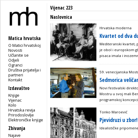
Vijenac 223
Naslovnica
Hrvatska moderna
Kvartet od dva d
Matica hrvatska
Mediteranski kvartet,
O Matici hrvatskoj
Novosti
je obol i europskom gl
Učlanite se
pisaca imala i inozem
Odjeli
Ogranci
Društva prijatelja i
59. venecijanska Most
partneri
Sedmorica veliča
Kontakt
Izdavaštvo
Novi festivalski direk
Mostru u svoj mali Ber
Knjige
Vijenac
programskoj koncepci
Kolo
Hrvatska revija
Tonko Maroević
Prirodoslovlje
Pjevidruzi u zbor!
Elektroničke knjige
Zbivanja
Idealističke pripomen
Najave