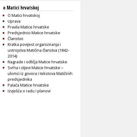
o Matici hrvatskoj
O Matici hrvatskoj
Uprava
Pravila Matice hrvatske
Predsjednici Matice hrvatske
Članstvo
Kratka povijest organiziranja i
ustrojstva Matičina članstva (1842-
2014)
Nagrade i odličja Matice hrvatske
Svrha i ciljevi Matice hrvatske ‒
ulomci iz govora i tekstova Matičinih
predsjednika
Palača Matice hrvatske
Izvješća o radu i planovi