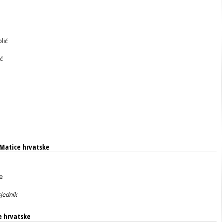
lić
ić
Matice hrvatske
e
jednik
e hrvatske