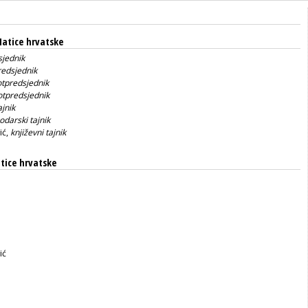
Matice hrvatske
sjednik
redsjednik
tpredsjednik
otpredsjednik
ajnik
odarski tajnik
ić,
književni tajnik
tice hrvatske
ić