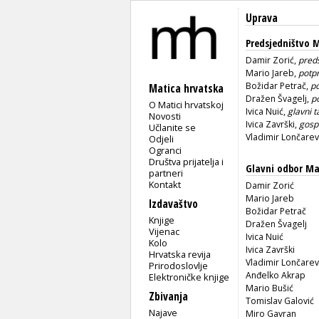
Uprava
Predsjedništvo 
Damir Zorić,
pred
Mario Jareb,
potp
Božidar Petrač,
po
Matica hrvatska
Dražen Švagelj,
p
O Matici hrvatskoj
Ivica Nuić,
glavni t
Novosti
Ivica Završki,
gosp
Učlanite se
Vladimir Lončarev
Odjeli
Ogranci
Društva prijatelja i
Glavni odbor Ma
partneri
Kontakt
Damir Zorić
Mario Jareb
Izdavaštvo
Božidar Petrač
Knjige
Dražen Švagelj
Vijenac
Ivica Nuić
Kolo
Ivica Završki
Hrvatska revija
Vladimir Lončarev
Prirodoslovlje
Anđelko Akrap
Elektroničke knjige
Mario Bušić
Zbivanja
Tomislav Galović
Najave
Miro Gavran