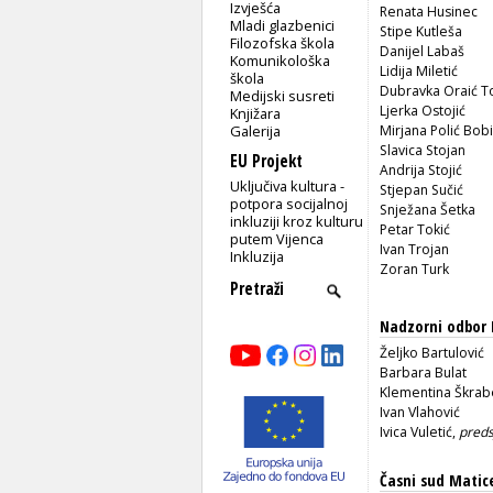
Izvješća
Renata Husinec
Mladi glazbenici
Stipe Kutleša
Filozofska škola
Danijel Labaš
Komunikološka
Lidija Miletić
škola
Dubravka Oraić To
Medijski susreti
Ljerka Ostojić
Knjižara
Galerija
Mirjana Polić Bob
Slavica Stojan
EU Projekt
Andrija Stojić
Uključiva kultura -
Stjepan Sučić
potpora socijalnoj
Snježana Šetka
inkluziji kroz kulturu
Petar Tokić
putem Vijenca
Ivan Trojan
Inkluzija
Zoran Turk
Nadzorni odbor 
Željko Bartulović
Barbara Bulat
Klementina Škrab
Ivan Vlahović
Ivica Vuletić,
preds
Časni sud Matic