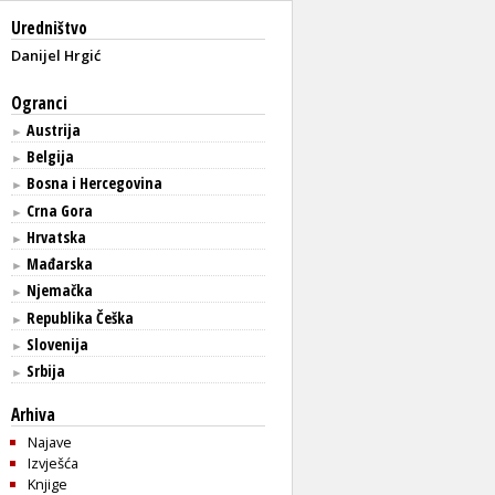
Uredništvo
Danijel Hrgić
Ogranci
Austrija
►
Belgija
►
Bosna i Hercegovina
►
Crna Gora
►
Hrvatska
►
Mađarska
►
Njemačka
►
Republika Češka
►
Slovenija
►
Srbija
►
Arhiva
Najave
Izvješća
Knjige