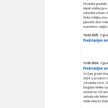
Hrvatska gradska 
takvih institucija
odredila urbani i 
Vinka Udiljka ona 
pjevački zbor neko
susretima i natjec
18.02.2025.
Ogran
Predstavljen no
13.05.2024.
Ogran
Predstavljen nov
Uz Dan grada Visa 
2024. u prostoru G
„Hrvatska zora“. G
blagdan Velike Gos
otisnut na 120 st
zahvala ide lektor
Veliki interes čita