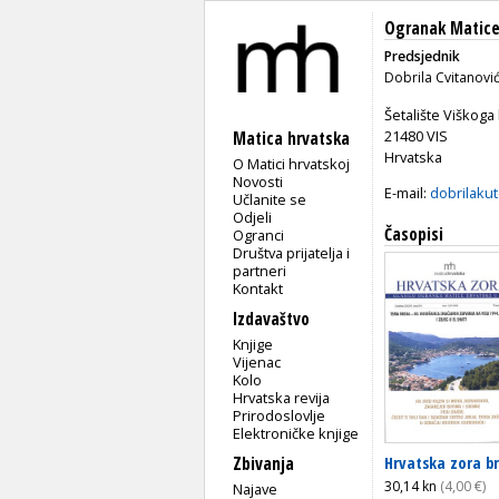
Ogranak Matice
Predsjednik
Dobrila Cvitanovi
Šetalište Viškoga
21480 VIS
Matica hrvatska
Hrvatska
O Matici hrvatskoj
Novosti
E-mail:
dobrilaku
Učlanite se
Odjeli
Časopisi
Ogranci
Društva prijatelja i
partneri
Kontakt
Izdavaštvo
Knjige
Vijenac
Kolo
Hrvatska revija
Prirodoslovlje
Elektroničke knjige
Hrvatska zora br
Zbivanja
30,14 kn
(4,00 €)
Najave