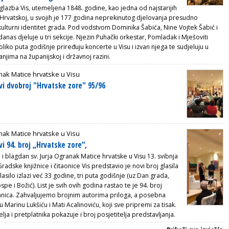
glazba Vis, utemeljena 1848. godine, kao jedna od najstarijih
 u Hrvatskoj, u svojih je 177 godina neprekinutog djelovanja presudno
kulturni identitet grada. Pod vodstvom Dominika Šabića, Nine Vojtek Šabić i
danas djeluje u tri sekcije. Njezin Puhački orkestar, Pomladak i Mješoviti
liko puta godišnje priređuju koncerte u Visu i izvan njega te sudjeluju u
anjima na županijskoj i državnoj razini.
ak Matice hrvatske u Visu
vi dvobroj "Hrvatske zore" 95/96
ak Matice hrvatske u Visu
i 94. broj „Hrvatske zore“,
i blagdan sv. Jurja Ogranak Matice hrvatske u Visu 13. svibnja
radske knjižnice i čitaonice Vis predstavio je novi broj glasila
lasilo izlazi već 33 godine, tri puta godišnje (uz Dan grada,
pe i Božić). List je svih ovih godina rastao te je 94. broj
ranica. Zahvaljujemo brojnim autorima priloga, a posebna
u Marinu Lukšiću i Mati Acalinoviću, koji sve pripremi za tisak.
telja i pretplatnika pokazuje i broj posjetitelja predstavljanja.