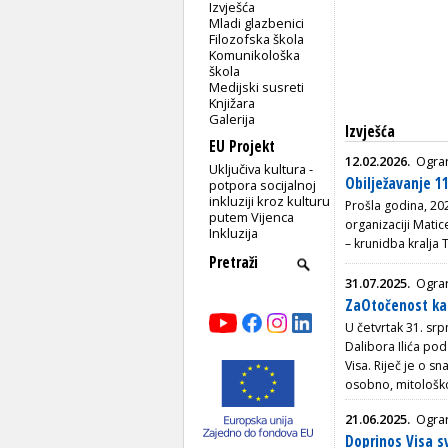
Izvješća
Mladi glazbenici
Filozofska škola
Komunikološka
škola
Medijski susreti
Knjižara
Galerija
Izvješća
EU Projekt
12.02.2026.
Ogran
Uključiva kultura -
Obilježavanje 1
potpora socijalnoj
inkluziji kroz kulturu
Prošla godina, 202
putem Vijenca
organizaciji Matic
Inkluzija
– krunidba kralja
31.07.2025.
Ogran
ZaOtočenost ka
U četvrtak 31. srp
Dalibora Ilića p
Visa. Riječ je o s
osobno, mitološko 
21.06.2025.
Ogran
Doprinos Visa 