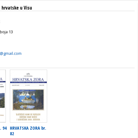
 hrvatske u Visu
ć
 boja 13
t@gmail.com
. 94
HRVATSKA ZORA br.
82