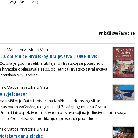
25,00 kn
(3,32 €)
Prikaži sve časopise
ak Matice hrvatske u Visu
100. obljetnice Hrvatskog Kraljevstva u OMH u Visu
5., bila je godina velikih jubileja. U Hrvatskoj se posebno u
e hrvatske obilježavala 1100. obljetnica Hrvatskog Kraljevstva
 Tomislava 925. godine.
ak Matice hrvatske u Visu
o svjetonazor
nja u viškoj je Batariji otvorena izložba akademskog slikara
od naslovom
zaOtočen
,
u organizaciji Zavičajnog muzeja Grada
nažnom i introspektivnom likovnom postavu koji na jedinstven način spaja
i otočko u slikarsku meditaciju o prostoru i pripadnosti.
ak Matice hrvatske u Visu
svjetskom danu glazbe