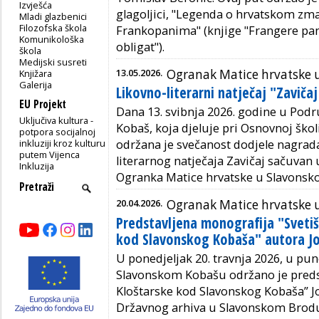
Izvješća
glagoljici, "
Legenda o hrvatskom zma
Mladi glazbenici
Filozofska škola
Frankopanima"
(knjige "
Frangere pa
Komunikološka
obligat"
).
škola
Medijski susreti
13.05.2026.
Ogranak Matice hrvatske
Knjižara
Galerija
Likovno-literarni natječaj "Zaviča
EU Projekt
Dana 13. svibnja 2026. godine u Podr
Uključiva kultura -
Kobaš, koja djeluje pri Osnovnoj školi 
potpora socijalnoj
održana je svečanost dodjele nagrad
inkluziji kroz kulturu
putem Vijenca
literarnog natječaja Zavičaj sačuvan 
Inkluzija
Ogranka Matice hrvatske u Slavons
20.04.2026.
Ogranak Matice hrvatske
Predstavljena monografija "Sveti
kod Slavonskog Kobaša" autora J
U ponedjeljak 20. travnja 2026, u 
Slavonskom Kobašu održano je predst
Kloštarske kod Slavonskog Kobaša” Jo
Državnog arhiva u Slavonskom Brodu, 