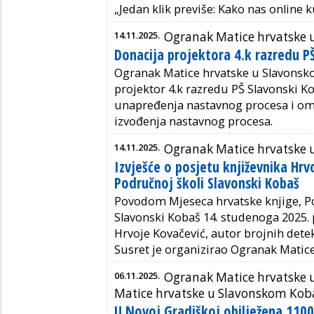
„Jedan klik previše: Kako nas
online
k
14.11.2025.
Ogranak Matice hrvatske
Donacija projektora 4.k razredu P
Ogranak Matice hrvatske u Slavons
projektor
4.k razredu PŠ Slavonski K
unapređenja nastavnog procesa i om
izvođenja
nastavnog procesa.
14.11.2025.
Ogranak Matice hrvatske
Izvješće o posjetu književnika Hrv
Područnoj školi Slavonski Kobaš
Povodom Mjeseca hrvatske knjige, 
Slavonski Kobaš 14. studenoga 2025.
Hrvoje Kovačević, autor brojnih dete
Susret je organizirao Ogranak Mati
06.11.2025.
Ogranak Matice hrvatske u
Matice hrvatske u Slavonskom Kob
U Novoj Gradiškoj obilježena 1100