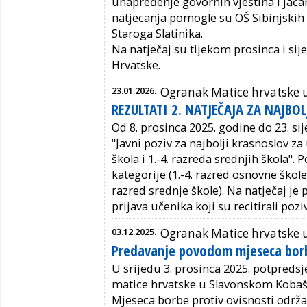
unapređenje govornih vještina i jač
natjecanja pomogle su OŠ Sibinjskih ž
Staroga Slatinika.
Na natječaj su tijekom prosinca i siječ
Hrvatske.
23.01.2026.
Ogranak Matice hrvatske
REZULTATI 2. NATJEČAJA ZA NAJBO
Od 8. prosinca 2025. godine do 23. si
"Javni poziv za najbolji krasnoslov za
škola i 1.-4. razreda srednjih škola". 
kategorije (1.-4. razred osnovne škole,
razred srednje škole). Na natječaj je
prijava učenika koji su recitirali p
03.12.2025.
Ogranak Matice hrvatske
Predavanje povodom mjeseca borbe
U srijedu 3. prosinca 2025. potpreds
matice hrvatske u Slavonskom
Koba
Mjeseca borbe protiv ovisnosti održ