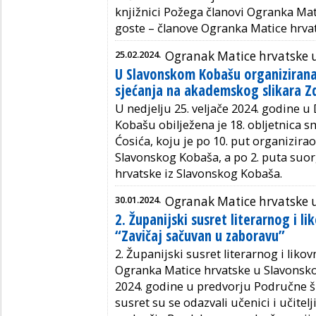
knjižnici Požega članovi Ogranka Mat
goste – članove Ogranka Matice hrv
25.02.2024.
Ogranak Matice hrvatske
U Slavonskom Kobašu organizirana 
sjećanja na akademskog slikara Z
U nedjelju 25. veljače 2024. godine
Kobašu obilježena je 18. obljetnica 
Ćosića, koju je po 10. put organizira
Slavonskog Kobaša, a po 2. puta suo
hrvatske iz Slavonskog Kobaša.
30.01.2024.
Ogranak Matice hrvatske
2. Županijski susret literarnog i l
“Zavičaj sačuvan u zaboravu”
2. Županijski susret literarnog i liko
Ogranka Matice hrvatske u Slavonsko
2024. godine u predvorju Područne 
susret su se odazvali učenici i učitelj