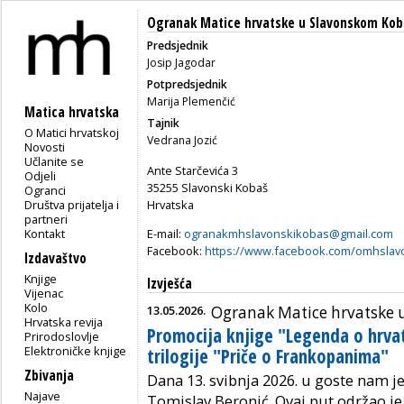
Ogranak Matice hrvatske u Slavonskom Kob
Predsjednik
Josip Jagodar
Potpredsjednik
Marija Plemenčić
Matica hrvatska
Tajnik
O Matici hrvatskoj
Vedrana Jozić
Novosti
Učlanite se
Ante Starčevića 3
Odjeli
35255 Slavonski Kobaš
Ogranci
Društva prijatelja i
Hrvatska
partneri
Kontakt
E-mail:
ogranakmhslavonskikobas@gmail.com
Facebook:
https://www.facebook.com/omhslav
Izdavaštvo
Knjige
Izvješća
Vijenac
Kolo
13.05.2026.
Ogranak Matice hrvatske
Hrvatska revija
Promocija knjige "Legenda o hrva
Prirodoslovlje
Elektroničke knjige
trilogije "Priče o Frankopanima"
Zbivanja
Dana 13. svibnja 2026. u goste nam j
Najave
Tomislav B
eronić. Ovaj put održao 