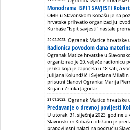
Ogranak Matice hrvatske
Monodrama ISPIT SAVJESTI Robert
OMH u Slavonskom Kobašu je na pozi
hrvatske prihvatio organizaciju iz
Kurbaše “Ispit savjesti” nastale pre
20.02.2023.
Ogranak Matice hrvatske
Radionica povodom dana materins
Ogranak Matice hrvatske u Slavons
organizirao je 20. veljače radionic
jezika koja je započela u 18 sati, a vod
Julijana Kolundžić i Svjetlana Milašin
prisutni članovi Ogranka: Marija Ple
Krijan i Zrinka Jagodar.
31.01.2023.
Ogranak Matice hrvatske
Predavanje o drevnoj povijesti K
U utorak, 31. siječnja 2023. godine
Slavonskom Kobašu održano je predav
prapovijesni nalazi na području Slav