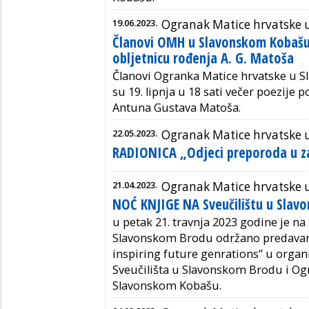
19.06.2023.
Ogranak Matice hrvatske
Članovi OMH u Slavonskom Kobašu o
obljetnicu rođenja A. G. Matoša
Članovi Ogranka Matice hrvatske u S
su 19. lipnja u 18 sati večer poezije
Antuna Gustava Matoša.
22.05.2023.
Ogranak Matice hrvatske
RADIONICA „Odjeci preporoda u z
21.04.2023.
Ogranak Matice hrvatske
NOĆ KNJIGE NA Sveučilištu u Slav
u petak 21. travnja 2023 godine je na
Slavonskom Brodu održano predavan
inspiring future genrations” u organi
Sveučilišta u Slavonskom Brodu i Og
Slavonskom Kobašu.