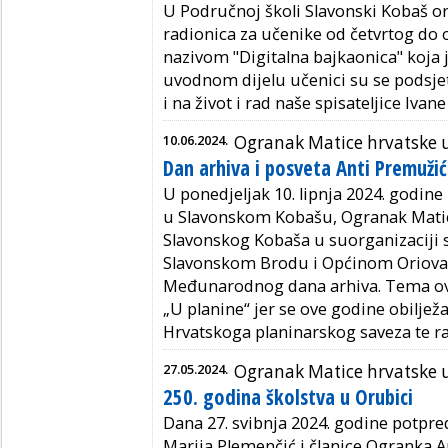
U Područnoj školi Slavonski Kobaš or
radionica za učenike od četvrtog do
nazivom "Digitalna bajkaonica" koja j
uvodnom dijelu učenici su se podsjeti
i na život i rad naše spisateljice Ivan
10.06.2024.
Ogranak Matice hrvatske
Dan arhiva i posveta Anti Premuži
U ponedjeljak 10. lipnja 2024. godi
u Slavonskom Kobašu, Ogranak Matic
Slavonskog Kobaša u suorganizaciji
Slavonskom Brodu i Općinom Oriovac 
Međunarodnog dana arhiva. Tema ovo
„U planine“ jer se ove godine obiljež
Hrvatskoga planinarskog saveza te ra
27.05.2024.
Ogranak Matice hrvatske
250. godina školstva u Orubici
Dana 27. svibnja 2024. godine potpr
Marija Plemenčić i članice Ogranka 