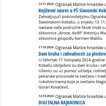
13.11.2024.
Ogranak Matice hrvatske
Književni susret u PŠ Slavonski Ko
Zahvaljujući pokroviteljstvu Ogranka
Slavonskom Kobašu, u srijedu 13. 11.
nastave naše područne škole imali su
slikovnice „Arone, dođi!“ Antoniju Wu
slikovnice gospođu Karmen Mališu.
17.10.2024.
Ogranak Matice hrvatske
Dani kruha i zahvalnosti za plodov
U četvrtak 17. listopada 2024. godin
Kobašu obilježeni su dani kruha i zah
Učenici su uz pomoć učitelja, roditelj
pekarske proizvode te svečano i tradi
rukotvorinama koje je svečano blago
Goran Kovačević.
12.10.2024.
Ogranak Matice hrvatske
DIGITALNA BAJKAONICA