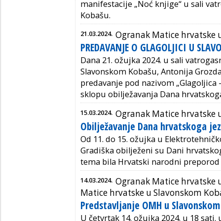
manifestacije „Noć knjige“ u sali v
Kobašu.
21.03.2024.
Ogranak Matice hrvatske
PREDAVANJE O GLAGOLJICI U SLA
Dana 21. ožujka 2024. u sali vatrog
Slavonskom Kobašu, Antonija Grozdan
predavanje pod nazivom „Glagoljica –
sklopu obilježavanja Dana hrvatskoga
15.03.2024.
Ogranak Matice hrvatske
Obilježavanje Dana hrvatskoga jez
Od 11. do 15. ožujka
u Elektrotehničk
Gradiška obilježeni su
Dani
hrvatskog
tema bila
Hrvatski narodni preporod i
14.03.2024.
Ogranak Matice hrvatske 
Matice hrvatske u Slavonskom Kob
Predstavljanje OMH u Slavonskom
U četvrtak 14. ožujka 2024. u 18 sati