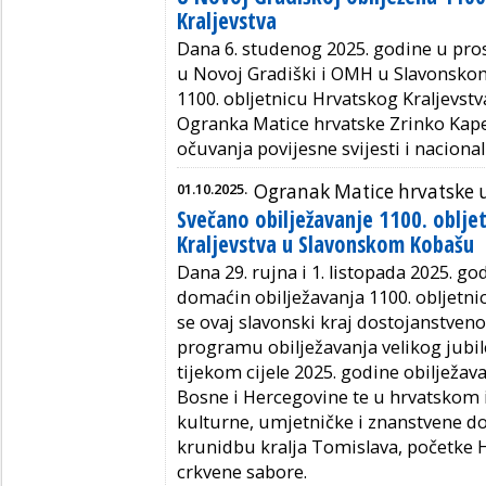
Kraljevstva
Dana 6. studenog 2025. godine u pr
u Novoj Gradiški i OMH u Slavonskom
1100. obljetnicu Hrvatskog Kraljevst
Ogranka Matice hrvatske Zrinko Kape
očuvanja povijesne svijesti i nacional
01.10.2025.
Ogranak Matice hrvatske
Svečano obilježavanje 1100. oblje
Kraljevstva u Slavonskom Kobašu
Dana 29. rujna i 1. listopada 2025. go
domaćin obilježavanja 1100. obljetni
se ovaj slavonski kraj dostojanstven
programu obilježavanja velikog jubile
tijekom cijele 2025. godine obilježav
Bosne i Hercegovine te u hrvatskom 
kulturne, umjetničke i znanstvene d
krunidbu kralja Tomislava, početke H
crkvene sabore.