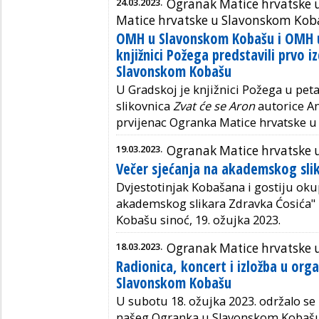
24.03.2023.
Ogranak Matice hrvatske 
Matice hrvatske u Slavonskom Kob
OMH u Slavonskom Kobašu i OMH u
knjižnici Požega predstavili prvo 
Slavonskom Kobašu
U Gradskoj je knjižnici Požega u peta
slikovnica
Zvat će se Aron
autorice An
prvijenac Ogranka Matice hrvatske 
19.03.2023.
Ogranak Matice hrvatske
Večer sjećanja na akademskog sli
Dvjestotinjak Kobašana i gostiju okup
akademskog slikara Zdravka Ćosića
Kobašu sinoć, 19. ožujka 2023.
18.03.2023.
Ogranak Matice hrvatske
Radionica, koncert i izložba u org
Slavonskom Kobašu
U subotu 18. ožujka 2023. održalo se
našeg Ogranka u Slavonskom Kobašu. 