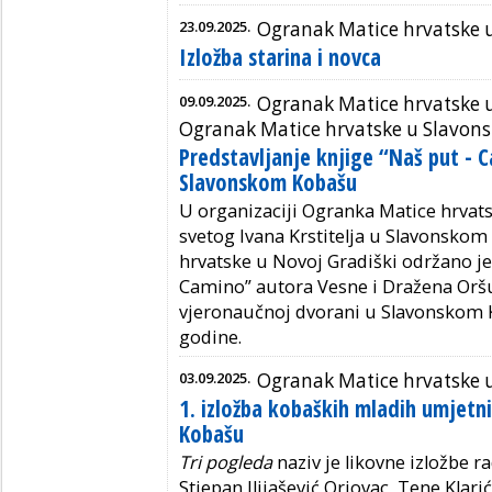
23.09.2025.
Ogranak Matice hrvatske
Izložba starina i novca
09.09.2025.
Ogranak Matice hrvatske u
Ogranak Matice hrvatske u Slavo
Predstavljanje knjige “Naš put - 
Slavonskom Kobašu
U organizaciji Ogranka Matice hrva
svetog Ivana Krstitelja u Slavonsko
hrvatske u Novoj Gradiški održano je 
Camino” autora Vesne i Dražena Oršu
vjeronaučnoj dvorani u Slavonskom K
godine.
03.09.2025.
Ogranak Matice hrvatske
1. izložba kobaških mladih umjetn
Kobašu
Tri pogleda
naziv je likovne izložbe r
Stjepan Ilijašević Oriovac, Tene Klari