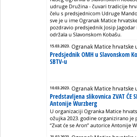
udruge Družina - čuvari tradicije hrv
čelu s predsjednicom Udruge Mandom
sve je u ime Ogranak Matice hrvats
pozdravio predsjednik Josip Jagodar i
održala u Slavonskom Kobašu.
15.03.2023.
Ogranak Matice hrvatske
Predsjednik OMH u Slavonskom K
SBTV-u
10.03.2023.
Ogranak Matice hrvatske
Predstavljena slikovnica ZVAT ĆE 
Antonije Wurzberg
U organizaciji Ogranka Matice hrvat
ožujka 2023. godine organizirano je p
“Zvat će se Aron” autorice Antonije 
21.02.2023.