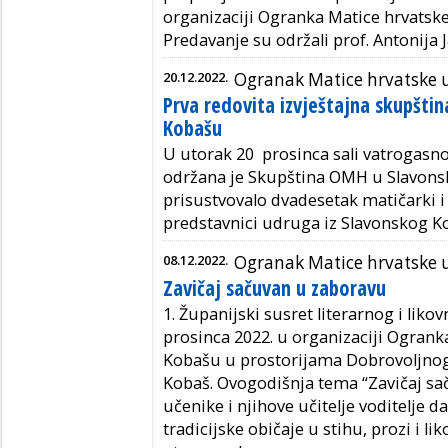
organizaciji Ogranka Matice hrvatsk
Predavanje su održali prof. Antonija Ja
20.12.2022.
Ogranak Matice hrvatske
Prva redovita izvještajna skupšt
Kobašu
U utorak 20 prosinca sali vatroga
održana je Skupština OMH u Slavons
prisustvovalo dvadesetak matičarki i 
predstavnici udruga iz Slavonskog K
08.12.2022.
Ogranak Matice hrvatske
Zavičaj sačuvan u zaboravu
1. Županijski susret literarnog i liko
prosinca 2022. u organizaciji Ogran
Kobašu u prostorijama Dobrovoljnog
Kobaš. Ovogodišnja tema “Zavičaj sa
učenike i njihove učitelje voditelje 
tradicijske običaje u stihu, prozi i li