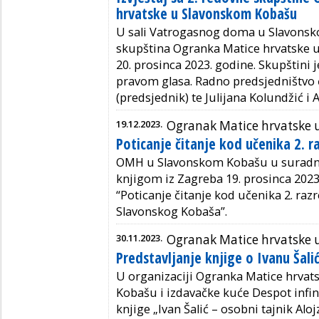
hrvatske u Slavonskom Kobašu
U sali Vatrogasnog doma u Slavonsk
skupština Ogranka Matice hrvatske 
20. prosinca 2023. godine. Skupštini 
pravom glasa. Radno predsjedništvo či
(predsjednik) te Julijana Kolundžić i 
19.12.2023.
Ogranak Matice hrvatske
Poticanje čitanje kod učenika 2. r
OMH u Slavonskom Kobašu u suradnj
knjigom iz Zagreba 19. prosinca 2023
“Poticanje čitanje kod učenika 2. raz
Slavonskog Kobaša”.
30.11.2023.
Ogranak Matice hrvatske
Predstavljanje knjige o Ivanu Šalić
U organizaciji Ogranka Matice hrva
Kobašu i izdavačke kuće Despot infin
knjige „Ivan Šalić – osobni tajnik Aloj