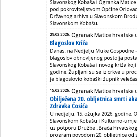
Slavonskog Kobaša i Ogranka Matice
pod pokroviteljstvom Općine Oriovac.
Državnog arhiva u Slavonskom Brodu
Slavonskom Kobašu.
29.03.2026.
Ogranak Matice hrvatske
Blagoslov Križa
Danas, na Nedjelju Muke Gospodne - 
blagoslov obnovljenog postolja posta
Slavonskog Kobaša i novog križa koji 
godine. Župljani su se iz crkve u proc
je blagoslovio kobaški župnik veleča
15.03.2026.
Ogranak Matice hrvatske
Obilježena 20. obljetnica smrti a
Zdravka Ćosića
U nedjelju, 15. ožujka 2026. godine,
Slavonskom Kobašu i Kulturno-umjet
uz potporu Družbe „Braća Hrvatskoga
program povodom 20. obljetnice od 