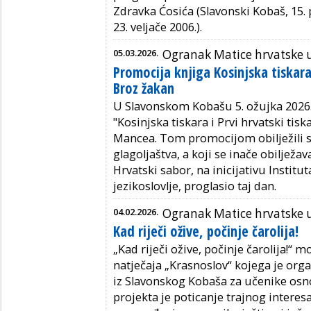
Zdravka Ćosića (Slavonski Kobaš, 15. 
23. veljače 2006.).
05.03.2026.
Ogranak Matice hrvatske
Promocija knjiga Kosinjska tiskara 
Broz žakan
U Slavonskom Kobašu
5. ožujka 2026
"
Kosinjska tiskara
i
Prvi hrvatski tisk
Mancea. Tom promocijom obilježil
i
glagoljaštva
,
a
koji
se
inače
obilježava
Hrvatski sabor, na inicijativu Instituta
jezikoslovlje
,
proglasio taj dan.
04.02.2026.
Ogranak Matice hrvatske
Kad riječi ožive, počinje čarolija!
„Kad riječi ožive, počinje čarolija!“ 
natječaja „Krasnoslov“ kojega je org
iz Slavonskog Kobaša za učenike osnov
projekta je poticanje trajnog interesa