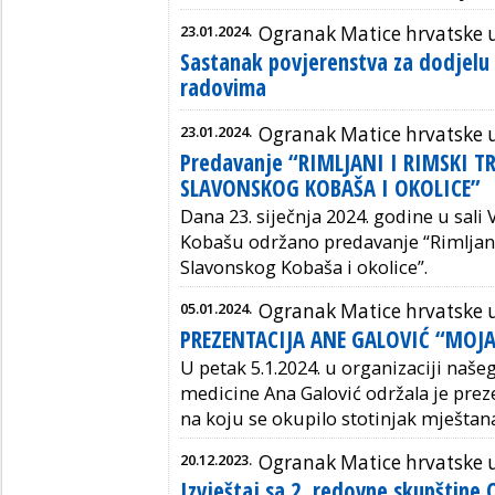
23.01.2024.
Ogranak Matice hrvatske
Sastanak povjerenstva za dodjelu
radovima
23.01.2024.
Ogranak Matice hrvatske
Predavanje “RIMLJANI I RIMSKI 
SLAVONSKOG KOBAŠA I OKOLICE”
Dana 23. siječnja 2024. godine u sa
Kobašu održano predavanje “Rimljani
Slavonskog Kobaša i okolice”.
05.01.2024.
Ogranak Matice hrvatske
PREZENTACIJA ANE GALOVIĆ “MOJA
U petak 5.1.2024. u organizaciji naš
medicine Ana Galović održala je preze
na koju se okupilo stotinjak mještana 
20.12.2023.
Ogranak Matice hrvatske
Izvještaj sa 2. redovne skupštine