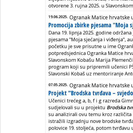
otvorene 3. rujna 2025. u Slavonsko
19.06.2025.
Ogranak Matice hrvatske
Promocija zbirke pjesama "Moja sj
Dana
19.
lipnja 2025. godine održana
pjesama "
Moja sjećanja i viđenja"
, a
početk
u je sve prisutne u ime Ogra
pot
predsjednica Ogranka Matice hrv
Slavonskom
Kobašu
Marija
Plemenči
program koji su pripremili učenici P
Slavonski
Kobaš
uz
mentoriranje
Ant
07.05.2025.
Ogranak Matice hrvatske
Projekt ”Brodska tvrđava – svjed
Učenici trećeg a, b, f i g razreda Gim
sudjelovali su u projektu
Brodska tv
su analizirali ovu temu kroz različit
istražili izgradnju nove brodske tvrđ
polovice 19. stoljeća, potom tvrđavu u