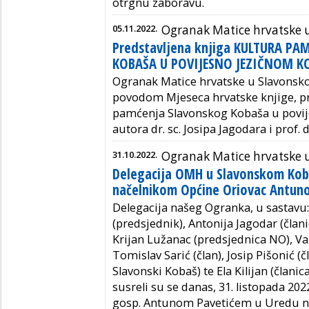
otrgnu zaboravu.
05.11.2022.
Ogranak Matice hrvatske
Predstavljena knjiga KULTURA P
KOBAŠA U POVIJESNO JEZIČNOM K
Ogranak Matice hrvatske u Slavonsk
povodom Mjeseca hrvatske knjige, pr
pamćenja Slavonskog Kobaša u povij
autora dr. sc. Josipa Jagodara i prof. 
31.10.2022.
Ogranak Matice hrvatske
Delegacija OMH u Slavonskom Kob
načelnikom Općine Oriovac Antun
Delegacija našeg Ogranka, u sastavu: 
(predsjednik), Antonija Jagodar (član
Krijan Lužanac (predsjednica NO), Vale
Tomislav Sarić (član), Josip Pišonić 
Slavonski Kobaš) te Ela Kilijan (član
susreli su se danas, 31. listopada 20
gosp. Antunom Pavetićem u Uredu na