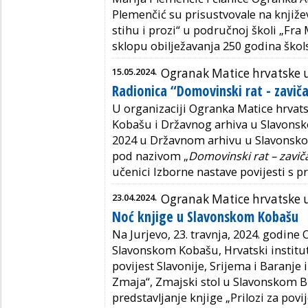
Plemenčić su prisustvovale na knjiže
stihu i prozi“ u područnoj školi „Fra
sklopu obilježavanja 250 godina škols
15.05.2024.
Ogranak Matice hrvatske
Radionica “Domovinski rat - zavič
U organizaciji Ogranka Matice hrva
Kobašu i Državnog arhiva u Slavonsko
2024 u Državnom arhivu u Slavonsko
pod nazivom „
Domovinski rat – zavič
učenici Izborne nastave povijesti s 
23.04.2024.
Ogranak Matice hrvatske
Noć knjige u Slavonskom Kobašu
Na Jurjevo, 23. travnja, 2024. godine
Slavonskom Kobašu, Hrvatski institut
povijest Slavonije, Srijema i Baranje
Zmaja“, Zmajski stol u Slavonskom B
predstavljanje knjige „Prilozi za pov