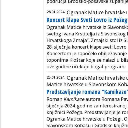
područja Brodsko-posavske županije
28.01.2024.
Ogranak Matice hrvatske
Koncert klape Sveti Lovro iz Požeg
Ogranak Matice hrvatske iz Slavonsk
svetog Ivana Krstitelja iz Slavonskog
Hrvatskoga Zmaja“, Zmajski stol iz S
28. siječnja koncert klape sveti Lov
Koncertom je započelo obilježavanje
toponima Kloštar koje se nalazi u bl
ove godine očekuje bogat program.
25.01.2024.
Ogranak Matice hrvatske 
Matice hrvatske u Slavonskom Kob
Predstavljanje romana "Kamikaze"
Roman
Kamikaze
autora Romana Pavić
siječnja 2024. godine zainteresiranoj
knjižnici Požega. Predstavljanje je r
Ogranka Matice hrvatske u Požegi, O
Slavonskom Kobašu i Gradske knjižn