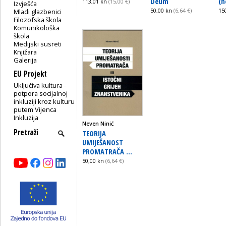
Deum
(n
113,01 kn
(15,00 €)
Izvješća
50,00 kn
(6,64 €)
15
Mladi glazbenici
Filozofska škola
Komunikološka
škola
Medijski susreti
Knjižara
Galerija
EU Projekt
Uključiva kultura -
potpora socijalnoj
inkluziji kroz kulturu
putem Vijenca
Inkluzija
Neven Ninić
TEORIJA
UMIJEŠANOST
PROMATRAČA ...
50,00 kn
(6,64 €)