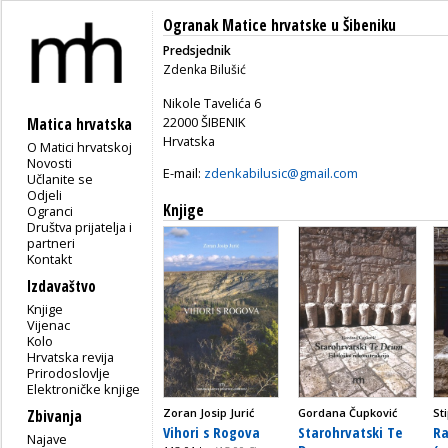
Ogranak Matice hrvatske u Šibeniku
Predsjednik
Zdenka Bilušić
Nikole Tavelića 6
22000 ŠIBENIK
Matica hrvatska
Hrvatska
O Matici hrvatskoj
Novosti
E-mail:
zdenkabilusic@gmail.com
Učlanite se
Odjeli
Knjige
Ogranci
Društva prijatelja i
partneri
Kontakt
Izdavaštvo
Knjige
Vijenac
Kolo
Hrvatska revija
Prirodoslovlje
Elektroničke knjige
Zoran Josip Jurić
Gordana Čupković
St
Zbivanja
Vihori s Rogova
Starohrvatski Te
Ra
Najave