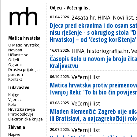
Odjeci - Večernji list
02.04.2026.
24sata.hr, HINA, Novi list, Š
Djeca pred ekranima i do osam sat
nisu rješenje - s okruglog stola "D
Matica hrvatska
Hrvatskoj – od 'čestog korištenja
O Matici hrvatskoj
Novosti
16.01.2026.
HINA, historiografija.hr, Ve
Učlanite se
Časopis Kolo u novom je broju či
Odjeli
Kraljevstvu
Ogranci
Društva prijatelja i
partneri
06.10.2025.
Večernji list
Kontakt
Matica hrvatska protiv preimenovan
Izdavaštvo
Ivanjoj Reki: 'To bi bio čin povijes
Knjige
Vijenac
03.08.2025.
Večernji list
Kolo
Hrvatska revija
Mladen Klemenčić: Zagreb nije nika
Prirodoslovlje
ili Bratislavi, a najzagrebačkiji ro
Elektroničke knjige
Zbivanja
20.07.2025.
Večernji list
Najave