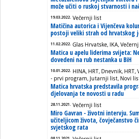
može učiti o ruskoj stvarnosti i na
19.03.2022.
Večernji list
Matičina autorica i Vijenčeva kolu
postoji veliki strah od hrvatskog 
11.02.2022.
Glas Hrvatske, IKA, Večernji
Matica u apelu liderima svijeta: N
dovedeni na rub nestanka u BiH
10.01.2022.
HINA, HRT, Dnevnik, HRT, Vi
- prvi program, Jutarnji list, Novi list
Matica hrvatska predstavila prog
djelovanja te novosti u radu
28.11.2021.
Večernji list
Miro Gavran - životni intervju. Su
učiteljicom života, čovječanstvo č
svjetskog rata
08.11.2021.
Večernji list