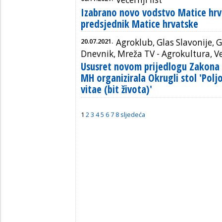
Izabrano novo vodstvo Matice hrv
predsjednik Matice hrvatske
20.07.2021.
Agroklub, Glas Slavonije, 
Dnevnik, Mreža TV - Agrokultura, Veče
Ususret novom prijedlogu Zakona 
MH organizirala Okrugli stol 'Polj
vitae (bit života)'
1
2
3
4
5
6
7
8
sljedeća