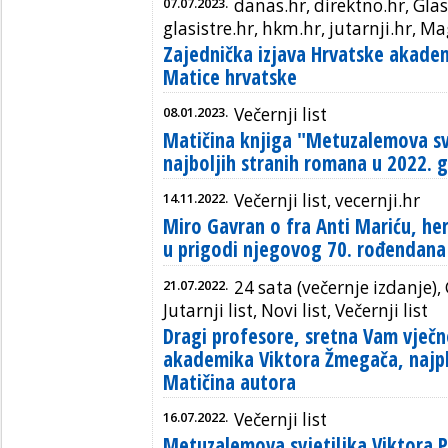
07.07.2023.
danas.hr, direktno.hr, Glas 
glasistre.hr, hkm.hr, jutarnji.hr, Mag
Zajednička izjava Hrvatske akadem
Matice hrvatske
08.01.2023.
Večernji list
Matičina knjiga "Metuzalemova sv
najboljih stranih romana u 2022. g
14.11.2022.
Večernji list, vecernji.hr
Miro Gavran o fra Anti Mariću, he
u prigodi njegovog 70. rođendana
21.07.2022.
24 sata (večernje izdanje), 
Jutarnji list, Novi list, Večernji list
Dragi profesore, sretna Vam vječ
akademika Viktora Žmegača, najplo
Matičina autora
16.07.2022.
Večernji list
Metuzalemova svjetiljka Viktora P