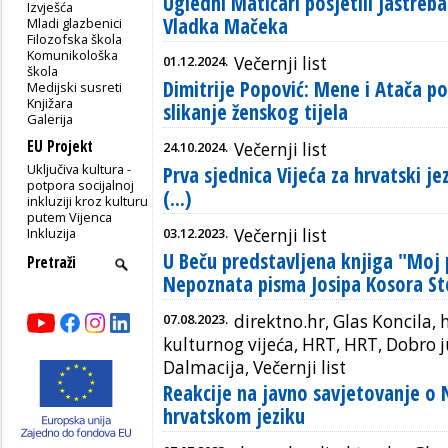
Ugledni Matičari posjetili Jastr
Izvješća
Vladka Mačeka
Mladi glazbenici
Filozofska škola
Komunikološka
01.12.2024.
Večernji list
škola
Dimitrije Popović: Mene i Atača p
Medijski susreti
Knjižara
slikanje ženskog tijela
Galerija
EU Projekt
24.10.2024.
Večernji list
Uključiva kultura -
Prva sjednica Vijeća za hrvatski je
potpora socijalnoj
(...)
inkluziji kroz kulturu
putem Vijenca
Inkluzija
03.12.2023.
Večernji list
U Beču predstavljena knjiga "Moj 
Nepoznata pisma Josipa Kosora S
07.08.2023.
direktno.hr, Glas Koncila, 
kulturnog vijeća, HRT, HRT, Dobro 
Dalmacija, Večernji list
Reakcije na javno savjetovanje o 
hrvatskom jeziku