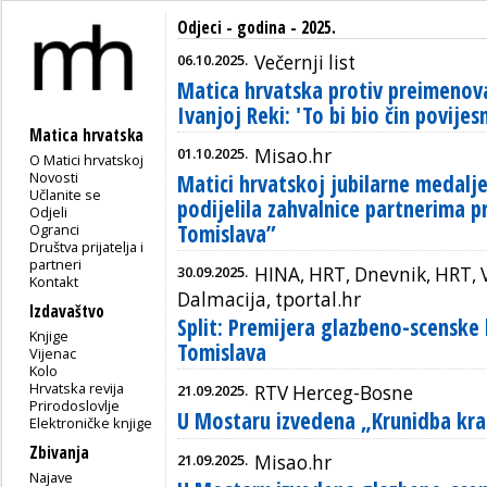
Odjeci - godina - 2025.
06.10.2025.
Večernji list
Matica hrvatska protiv preimenovan
Ivanjoj Reki: 'To bi bio čin povijes
Matica hrvatska
01.10.2025.
Misao.hr
O Matici hrvatskoj
Novosti
Matici hrvatskoj jubilarne medalje
Učlanite se
podijelila zahvalnice partnerima p
Odjeli
Tomislava”
Ogranci
Društva prijatelja i
partneri
30.09.2025.
HINA, HRT, Dnevnik, HRT, V
Kontakt
Dalmacija, tportal.hr
Izdavaštvo
Split: Premijera glazbeno-scenske
Knjige
Tomislava
Vijenac
Kolo
Hrvatska revija
21.09.2025.
RTV Herceg-Bosne
Prirodoslovlje
U Mostaru izvedena „Krunidba kra
Elektroničke knjige
Zbivanja
21.09.2025.
Misao.hr
Najave