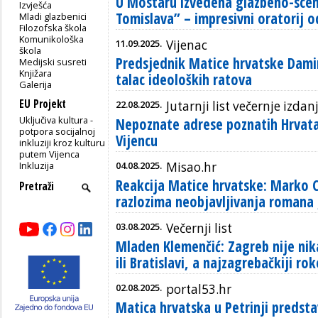
U Mostaru izvedena glazbeno-scen
Izvješća
Tomislava” – impresivni oratorij
Mladi glazbenici
Filozofska škola
Komunikološka
11.09.2025.
Vijenac
škola
Predsjednik Matice hrvatske Damir 
Medijski susreti
Knjižara
talac ideoloških ratova
Galerija
EU Projekt
22.08.2025.
Jutarnji list večernje izdan
Uključiva kultura -
Nepoznate adrese poznatih Hrvata
potpora socijalnoj
Vijencu
inkluziji kroz kulturu
putem Vijenca
Inkluzija
04.08.2025.
Misao.hr
Reakcija Matice hrvatske: Marko Cu
razlozima neobjavljivanja romana
03.08.2025.
Večernji list
Mladen Klemenčić: Zagreb nije nika
ili Bratislavi, a najzagrebačkiji ro
02.08.2025.
portal53.hr
Matica hrvatska u Petrinji predsta