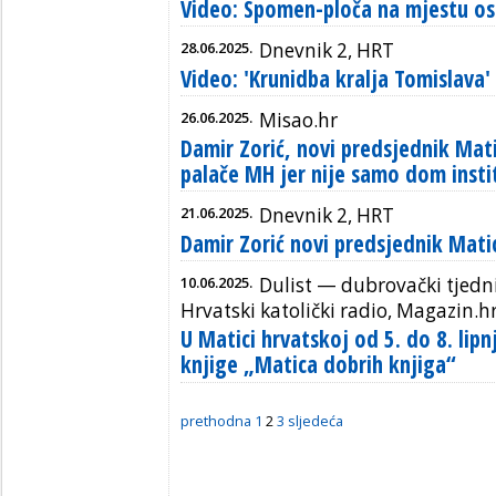
Video: Spomen-ploča na mjestu os
28.06.2025.
Dnevnik 2, HRT
Video: 'Krunidba kralja Tomislava
26.06.2025.
Misao.hr
Damir Zorić, novi predsjednik Mat
palače MH jer nije samo dom instit
21.06.2025.
Dnevnik 2, HRT
Damir Zorić novi predsjednik Mati
10.06.2025.
Dulist — dubrovački tjedn
Hrvatski katolički radio, Magazin.hrt
U Matici hrvatskoj od 5. do 8. lipn
knjige „Matica dobrih knjiga“
prethodna
1
2
3
sljedeća