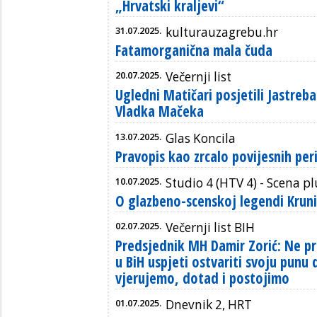
„Hrvatski kraljevi“
31.07.2025.
kulturauzagrebu.hr
Fatamorganična mala čuda
20.07.2025.
Večernji list
Ugledni Matičari posjetili Jastr
Vladka Mačeka
13.07.2025.
Glas Koncila
Pravopis kao zrcalo povijesnih per
10.07.2025.
Studio 4 (HTV 4) - Scena pl
O glazbeno-scenskoj legendi Kruni
02.07.2025.
Večernji list BIH
Predsjednik MH Damir Zorić: Ne pr
u BiH uspjeti ostvariti svoju punu
vjerujemo, dotad i postojimo
01.07.2025.
Dnevnik 2, HRT