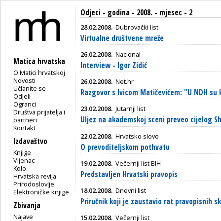
Odjeci - godina - 2008. - mjesec - 2
28.02.2008.
Dubrovački list
Virtualne društvene mreže
26.02.2008.
Nacional
Matica hrvatska
Interview - Igor Zidić
O Matici hrvatskoj
Novosti
26.02.2008.
Net.hr
Učlanite se
Razgovor s Ivicom Matičevićem: "U NDH su knji
Odjeli
Ogranci
23.02.2008.
Jutarnji list
Društva prijatelja i
Uljez na akademskoj sceni preveo cijelog 
partneri
Kontakt
22.02.2008.
Hrvatsko slovo
Izdavaštvo
O prevoditeljskom pothvatu
Knjige
Vijenac
19.02.2008.
Večernji list BIH
Kolo
Predstavljen Hrvatski pravopis
Hrvatska revija
Prirodoslovlje
18.02.2008.
Dnevni list
Elektroničke knjige
Priručnik koji je zaustavio rat pravopisnih s
Zbivanja
Najave
15.02.2008.
Večernji list