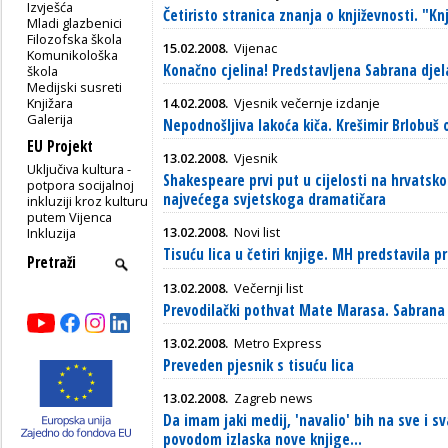
Izvješća
Četiristo stranica znanja o književnosti. "Knj
Mladi glazbenici
Filozofska škola
15.02.2008.
Vijenac
Komunikološka
Konačno cjelina! Predstavljena Sabrana dje
škola
Medijski susreti
Knjižara
14.02.2008.
Vjesnik večernje izdanje
Galerija
Nepodnošljiva lakoća kiča. Krešimir Brlobuš 
EU Projekt
13.02.2008.
Vjesnik
Uključiva kultura -
Shakespeare prvi put u cijelosti na hrvatsk
potpora socijalnoj
najvećega svjetskoga dramatičara
inkluziji kroz kulturu
putem Vijenca
13.02.2008.
Novi list
Inkluzija
Tisuću lica u četiri knjige. MH predstavila 
13.02.2008.
Večernji list
Prevodilački pothvat Mate Marasa. Sabrana
13.02.2008.
Metro Express
Preveden pjesnik s tisuću lica
13.02.2008.
Zagreb news
Da imam jaki medij, 'navalio' bih na sve i s
povodom izlaska nove knjige...