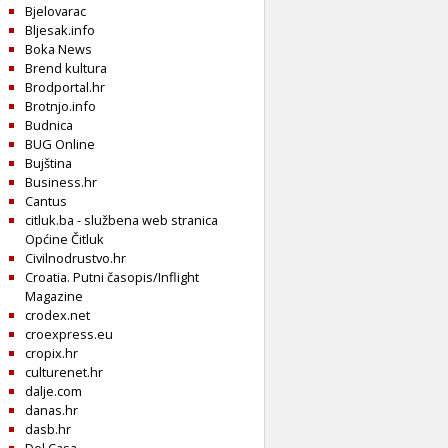
Bjelovarac
Bljesak.info
Boka News
Brend kultura
Brodportal.hr
Brotnjo.info
Budnica
BUG Online
Bujština
Business.hr
Cantus
citluk.ba - službena web stranica
Općine Čitluk
Civilnodrustvo.hr
Croatia. Putni časopis/Inflight
Magazine
crodex.net
croexpress.eu
cropix.hr
culturenet.hr
dalje.com
danas.hr
dasb.hr