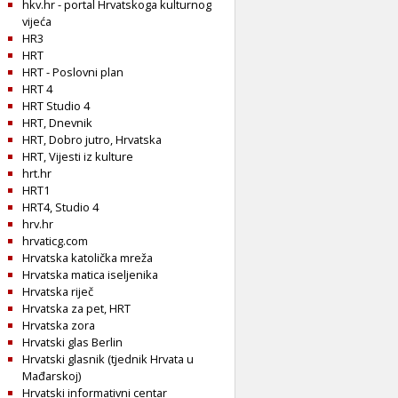
hkv.hr - portal Hrvatskoga kulturnog
vijeća
HR3
HRT
HRT - Poslovni plan
HRT 4
HRT Studio 4
HRT, Dnevnik
HRT, Dobro jutro, Hrvatska
HRT, Vijesti iz kulture
hrt.hr
HRT1
HRT4, Studio 4
hrv.hr
hrvaticg.com
Hrvatska katolička mreža
Hrvatska matica iseljenika
Hrvatska riječ
Hrvatska za pet, HRT
Hrvatska zora
Hrvatski glas Berlin
Hrvatski glasnik (tjednik Hrvata u
Mađarskoj)
Hrvatski informativni centar