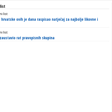
list
i list
hrvatske ovih je dana raspisao natječaj za najbolje likovne i
e
i list
e zaustavio rat pravopisnih skupina