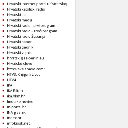
Hrvatski internet portal u Švicarskoj
Hrvatski katolički radio
Hrvatski list
Hrvatski mediji
Hrvatski radio - prvi program
Hrvatski radio - Treći program
Hrvatski radio Županja
Hrvatski sabor
Hrvatski tjednik
Hrvatski vojnik
hrvatskiglas-berlin.eu
Hrvatsko slovo
http://skalaradio.com/
HTV3, Knjiga ili život
HTV4
IKA
IKA Bilten
ika.hkm.hr
Imotske novine
in-portal.hr
INA glasnik
index.hr
infokiosk.net