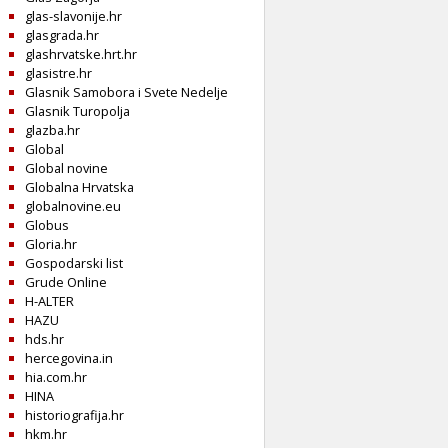
glas-slavonije.hr
glasgrada.hr
glashrvatske.hrt.hr
glasistre.hr
Glasnik Samobora i Svete Nedelje
Glasnik Turopolja
glazba.hr
Global
Global novine
Globalna Hrvatska
globalnovine.eu
Globus
Gloria.hr
Gospodarski list
Grude Online
H-ALTER
HAZU
hds.hr
hercegovina.in
hia.com.hr
HINA
historiografija.hr
hkm.hr