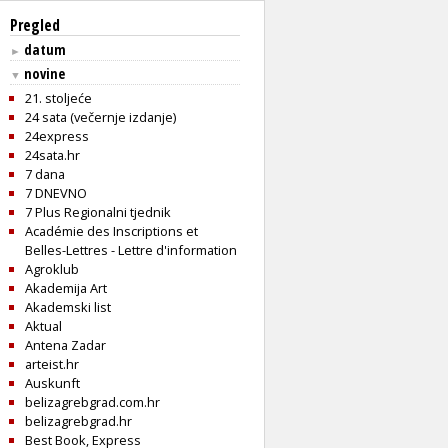
Pregled
datum
►
novine
▼
21. stoljeće
24 sata (večernje izdanje)
24express
24sata.hr
7 dana
7 DNEVNO
7 Plus Regionalni tjednik
Académie des Inscriptions et
Belles-Lettres - Lettre d'information
Agroklub
Akademija Art
Akademski list
Aktual
Antena Zadar
arteist.hr
Auskunft
belizagrebgrad.com.hr
belizagrebgrad.hr
Best Book, Express