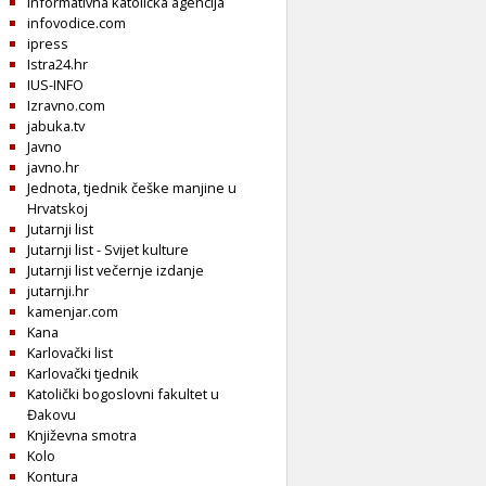
Informativna katolička agencija
infovodice.com
ipress
Istra24.hr
IUS-INFO
Izravno.com
jabuka.tv
Javno
javno.hr
Jednota, tjednik češke manjine u
Hrvatskoj
Jutarnji list
Jutarnji list - Svijet kulture
Jutarnji list večernje izdanje
jutarnji.hr
kamenjar.com
Kana
Karlovački list
Karlovački tjednik
Katolički bogoslovni fakultet u
Đakovu
Književna smotra
Kolo
Kontura