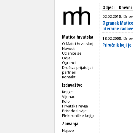
Odjeci - Dnevni 
02.02.2010.
Dnevn
Ogranak Matice 
literarne radov
Matica hrvatska
18.02.2008.
Dnevn
O Matici hrvatskoj
Priručnik koji j
Novosti
Učlanite se
Odjeli
Ogranci
Društva prijatelja i
partneri
Kontakt
Izdavaštvo
Knjige
Vijenac
Kolo
Hrvatska revija
Prirodoslovlje
Elektroničke knjige
Zbivanja
Najave