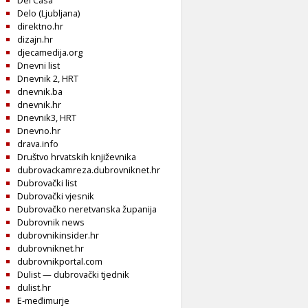
Del Casa
Delo (Ljubljana)
direktno.hr
dizajn.hr
djecamedija.org
Dnevni list
Dnevnik 2, HRT
dnevnik.ba
dnevnik.hr
Dnevnik3, HRT
Dnevno.hr
drava.info
Društvo hrvatskih književnika
dubrovackamreza.dubrovniknet.hr
Dubrovački list
Dubrovački vjesnik
Dubrovačko neretvanska županija
Dubrovnik news
dubrovnikinsider.hr
dubrovniknet.hr
dubrovnikportal.com
Dulist — dubrovački tjednik
dulist.hr
E-međimurje