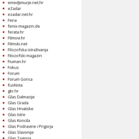
emedjimurje.net.hr
eZadar
ezadar.net.hr
Fena
fenix-magazin.de
ferata.hr
Filmovi.hr
Filmski.net
Filozofska istraživanja
Filozofski magazin
Fiuman.hr
Fokus
Forum
Forum Gorica
fusNota
gkr.hr
Glas Dalmacije
Glas Grada
Glas Hrvatske
Glas Istre
Glas Koncila
Glas Podravine i Prigorja
Glas Slavonije
Glas Zagorja