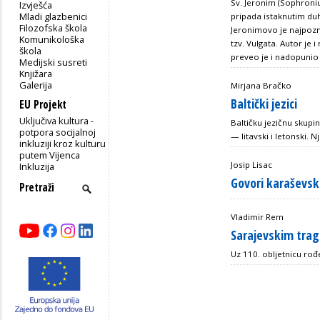
Sv. Jeronim (Sophroni
Izvješća
Mladi glazbenici
pripada istaknutim d
Filozofska škola
Jeronimovo je najpoznat
Komunikološka
tzv. Vulgata. Autor je i
škola
preveo je i nadopunio 
Medijski susreti
Knjižara
Galerija
Mirjana Bračko
Baltički jezici
EU Projekt
Uključiva kultura -
Baltičku jezičnu skupi
potpora socijalnoj
— litavski i letonski. N
inkluziji kroz kulturu
putem Vijenca
Josip Lisac
Inkluzija
Govori karaševsk
Vladimir Rem
Sarajevskim tra
Uz 110. obljetnicu rođ