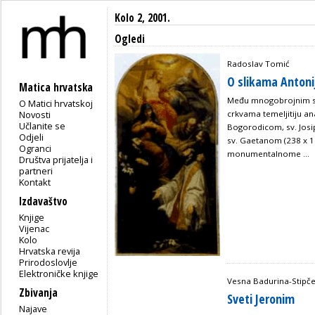
Kolo 2, 2001.
Ogledi
Radoslav Tomić
O slikama Antonij
Matica hrvatska
Među mnogobrojnim sli
O Matici hrvatskoj
Novosti
crkvama temeljitiju an
Učlanite se
Bogorodicom, sv. Josi
Odjeli
sv. Gaetanom (238 x 11
Ogranci
monumentalnome ...
Društva prijatelja i
partneri
Kontakt
Izdavaštvo
Knjige
Vijenac
Kolo
Hrvatska revija
Prirodoslovlje
Elektroničke knjige
Vesna Badurina-Stipče
Zbivanja
Sveti Jeronim
Najave