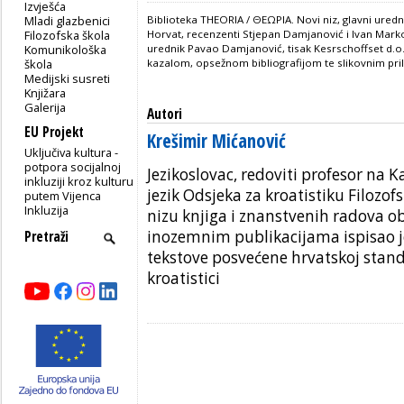
Izvješća
Mladi glazbenici
Biblioteka THEORIA / ΘΕΩΡΙΑ. Novi niz, glavni ured
Filozofska škola
Horvat, recenzenti Stjepan Damjanović i Ivan Markov
Komunikološka
urednik Pavao Damjanović, tisak Kesrschoffset d.o
škola
kazalom, opsežnom bibliografijom te slikovnim pri
Medijski susreti
Knjižara
Galerija
Autori
EU Projekt
Krešimir Mićanović
Uključiva kultura -
potpora socijalnoj
Jezikoslovac, redoviti profe­sor na 
inkluziji kroz kulturu
jezik Odsjeka za kroatistiku Filozo
putem Vijenca
Inkluzija
nizu knjiga i znanstvenih radova o
inozemnim publikacijama ispisao 
tekstove posvećene hrvatskoj standa
kroatistici