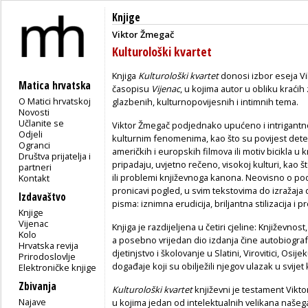
Knjige
Viktor Žmegač
Kulturološki kvartet
Knjiga
Kulturološki kvartet
donosi izbor eseja V
Matica hrvatska
časopisu
Vijenac
, u kojima autor u obliku kraćih
O Matici hrvatskoj
glazbenih, kulturnopovijesnih i intimnih tema.
Novosti
Učlanite se
Viktor Žmegač podjednako upućeno i intrigantno p
Odjeli
kulturnim fenomenima, kao što su povijest de
Ogranci
američkih i europskih filmova ili motiv bicikla u
Društva prijatelja i
pripadaju, uvjetno rečeno, visokoj kulturi, kao 
partneri
ili problemi književnoga kanona. Neovisno o pod
Kontakt
pronicavi pogled, u svim tekstovima do izražaja
Izdavaštvo
pisma: iznimna erudicija, briljantna stilizacija i 
Knjige
Vijenac
Knjiga je razdijeljena u četiri cjeline: Književno
Kolo
a posebno vrijedan dio izdanja čine autobiografs
Hrvatska revija
djetinjstvo i školovanje u Slatini, Virovitici, Osij
Prirodoslovlje
događaje koji su obilježili njegov ulazak u svijet 
Elektroničke knjige
Zbivanja
Kulturološki kvartet
književni je testament Vikt
Najave
u kojima jedan od intelektualnih velikana našeg