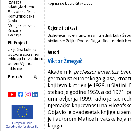
Izvješća
kojima se bavio čitav život.
Mladi glazbenici
Filozofska škola
Komunikološka
škola
Medijski susreti
Ocjene i prikazi
Knjižara
Galerija
Biblioteka Hic et nunc, glavni urednik Luka Šepu
biblioteke Željko Podoreški, grafički urednik N
EU Projekt
Uključiva kultura -
Autori
potpora socijalnoj
inkluziji kroz kulturu
Viktor Žmegač
putem Vijenca
Inkluzija
Akademik,
professor emeritus
Sveuč
germanist europskoga glasa, kroati
književnik rođen je 1929. u Slatini.
stekao je godine 1959, a od 1971. p
umirovljenja 1999. radio je kao red
njemačke književnosti na Filozofsk
Objavio je dvadesetak knjiga u zeml
je i autorom Matice hrvatske koja 
knjiga