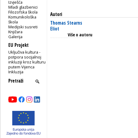
Izvješća
Mladi glazbenici
Filozofska škola
Autori
Komunikološka
škola
Thomas Stearns
Medijski susreti
Eliot
Knjižara
Više o autoru
Galerija
EU Projekt
Uključiva kultura -
potpora socijalnoj
inkluziji kroz kulturu
putem Vijenca
Inkluzija