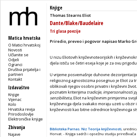
Knjige
Thomas Stearns Eliot
Dante/Blake/Baudelaire
Tri glasa poezije
Matica hrvatska
Priredio, preveo i pogovor napisao Marko Gr
O Matici hrvatskoj
Novosti
Učlanite se
U nizu Eliotovih književnoteorijskih i književnokri
Odjeli
djela ističu se četiri eseja koje je za ovu prigod
Ogranci
Društva prijatelja i
partneri
U vrijeme posvemašnje duhovne dezorijentacije,
Kontakt
religioznog agnosticizma posegnuo je Eliot za tr
oblikovali njegov osobni privatni i književni živo
Izdavaštvo
poznatim kriterijima
tradicije, impersonalnosti p
Knjige
senzibiliteta,
Eliot na književnim primjerima
svoj
Vijenac
književnoga djela svakako moraju uzeti u obzir i 
Kolo
Hrvatska revija
književnosti kao bitne odrednice književnoga stv
Prirodoslovlje
Elektroničke knjige
Zbivanja
Biblioteka Parnas. Niz Teorija književnosti
, uredni
Najave
Horvat. - Knjiga sadrži i opsežnu studiju priređivača 