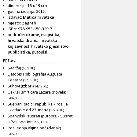
dimenzije:
13 x 19 cm
godina izdanja:
2015.
izdavač:
Matica hrvatska
mjesto:
Zagreb
ISBN:
978-953-150-329-7
područje:
drame
,
esejistika
,
hrvatska drama
,
hrvatska
književnost
,
hrvatsko pjesništvo
,
publicistika
,
putopisi
PDF-ovi
Sadržaj
(66,9 KB)
Ljetopis i bibliografija Augusta
Cesarca
(126,9 KB)
Stihovi (izbor)
(147,2 KB)
Uskrs i smrt cara Lazara (novela)
(206,0 KB)
Stjepan Radić i republika - Poslije
likvidacije od 27. marta
(177,4 KB)
Španjolski susreti (putopis) - Susret
s Pasionariom
(95,3 KB)
Posljednja Alijina noć (članak)
(205,9 KB)