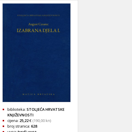
biblioteka:
STOLJEĆA HRVATSKE
KNJIŽEVNOSTI
cijena:
25,22
€
(190,00 kn)
broj stranica:
628
uvez:
tvrdi uvez