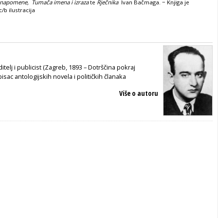
e napomene,
Tumača imena i izraza
te
Rječnika
Ivan Bačmaga. − Knjiga je
/b ilustracija
itelj i publicist (Zagreb, 1893 – Dotrščina pokraj
isac antologijskih novela i političkih članaka
Više o autoru