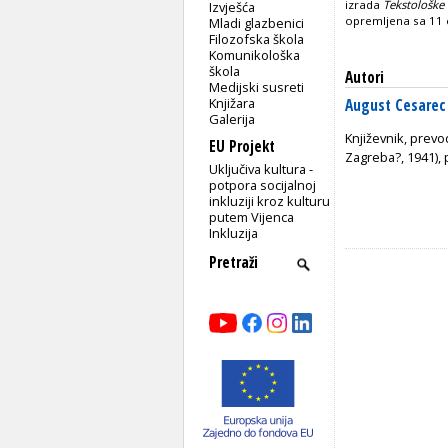
izrada
Tekstološk
Izvješća
opremljena sa 11 c
Mladi glazbenici
Filozofska škola
Komunikološka
škola
Autori
Medijski susreti
Knjižara
August Cesarec
Galerija
Književnik, prevod
EU Projekt
Zagreba?, 1941), p
Uključiva kultura -
potpora socijalnoj
inkluziji kroz kulturu
putem Vijenca
Inkluzija