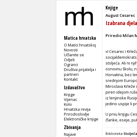
Knjige
August Cesarec
Izabrana djela
Priredio Milan M
Matica hrvatska
O Matici hrvatskoj
Novosti
»I Cesarec i Krlež
Učlanite se
socijaldemokrats
Odjeli
stoljeća. Ali ni 
Ogranci
osnovnu školu, n
Društva prijatelja i
partneri
Horvatina, bez le
Kontakt
srednjom Europ
Miroslava Krleže 
Izdavaštvo
piren idejom ruše
Knjige
iz lenjinske Rusi
Vijenac
jedino uspije li p
Kolo
Hrvatska revija
Prirodoslovlje
U prvu knjigu Ces
Elektroničke knjige
članke, eseje, p
Zbivanja
Biblioteka
Stoljeća
Najave