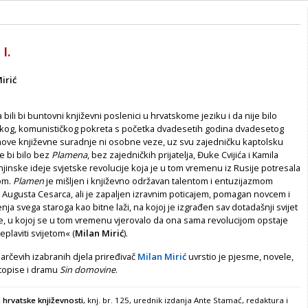
 I.
irić
a bili bi buntovni književni poslenici u hrvatskome jeziku i da nije bilo
kog, komunističkog pokreta s početka dvadesetih godina dvadesetog
njihove književne suradnje ni osobne veze, uz svu zajedničku kaptolsku
e bi bilo bez
Plamena
, bez zajedničkih prijatelja, Đuke Cvijića i Kamila
njinske ideje svjetske revolucije koja je u tom vremenu iz Rusije potresala
om.
Plamen
je mišljen i književno održavan talentom i entuzijazmom
i Augusta Cesarca, ali je zapaljen izravnim poticajem, pomagan novcem i
nja svega staroga kao bitne laži, na kojoj je izgrađen sav dotadašnji svijet
je, u kojoj se u tom vremenu vjerovalo da ona sama revolucijom opstaje
replaviti svijetom« (
Milan Mirić
).
arčevih izabranih djela priređivač
Milan Mirić
uvrstio je pjesme, novele,
utopise i dramu
Sin domovine
.
 hrvatske književnosti
, knj. br. 125, urednik izdanja Ante Stamać, redaktura i