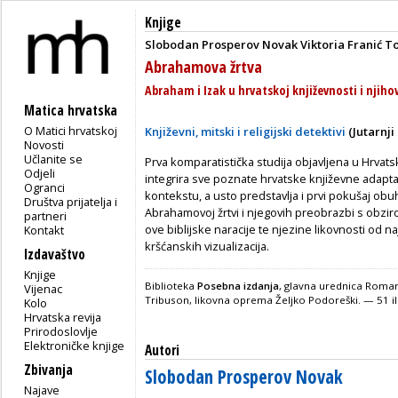
Knjige
Slobodan Prosperov Novak
Viktoria Franić T
Abrahamova žrtva
Abraham i Izak u hrvatskoj književnosti i njiho
Matica hrvatska
O Matici hrvatskoj
Književni, mitski i religijski detektivi
(Jutarnji 
Novosti
Učlanite se
Prva komparatistička studija objavljena u Hrvat
Odjeli
integrira sve poznate hrvatske književne adapta
Ogranci
kontekstu, a usto predstavlja i prvi pokušaj ob
Društva prijatelja i
Abrahamovoj žrtvi i njegovih preobrazbi s obziro
partneri
ove biblijske naracije te njezine likovnosti od na
Kontakt
kršćanskih vizualizacija.
Izdavaštvo
Knjige
Biblioteka
Posebna izdanja
, glavna urednica Roman
Vijenac
Tribuson, likovna oprema Željko Podoreški. — 51 il
Kolo
Hrvatska revija
Prirodoslovlje
Elektroničke knjige
Autori
Zbivanja
Slobodan Prosperov Novak
Najave