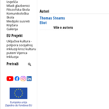
Izvješća
Mladi glazbenici
Filozofska škola
Autori
Komunikološka
škola
Thomas Stearns
Medijski susreti
Eliot
Knjižara
Više o autoru
Galerija
EU Projekt
Uključiva kultura -
potpora socijalnoj
inkluziji kroz kulturu
putem Vijenca
Inkluzija