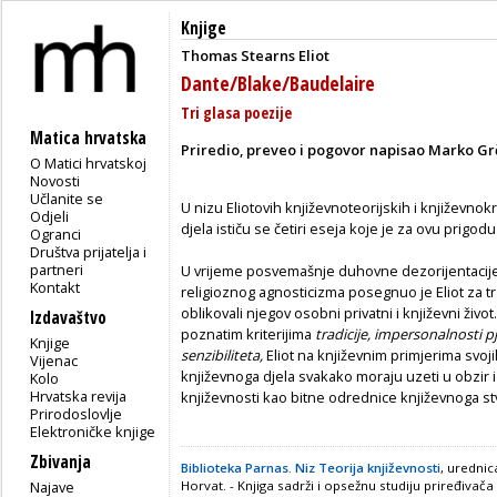
Knjige
Thomas Stearns Eliot
Dante/Blake/Baudelaire
Tri glasa poezije
Matica hrvatska
Priredio, preveo i pogovor napisao Marko Gr
O Matici hrvatskoj
Novosti
Učlanite se
U nizu Eliotovih književnoteorijskih i književnokri
Odjeli
djela ističu se četiri eseja koje je za ovu prigod
Ogranci
Društva prijatelja i
partneri
U vrijeme posvemašnje duhovne dezorijentacije,
Kontakt
religioznog agnosticizma posegnuo je Eliot za tr
oblikovali njegov osobni privatni i književni živo
Izdavaštvo
poznatim kriterijima
tradicije, impersonalnosti p
Knjige
senzibiliteta,
Eliot na književnim primjerima
svoj
Vijenac
književnoga djela svakako moraju uzeti u obzir i 
Kolo
Hrvatska revija
književnosti kao bitne odrednice književnoga stv
Prirodoslovlje
Elektroničke knjige
Zbivanja
Biblioteka Parnas. Niz Teorija književnosti
, uredni
Najave
Horvat. - Knjiga sadrži i opsežnu studiju priređivača 