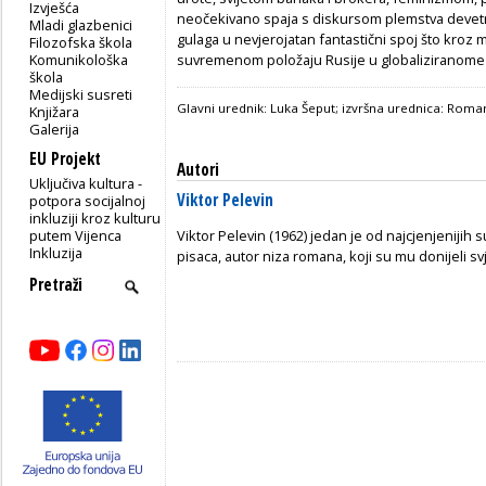
Izvješća
neočekivano spaja s diskursom plemstva devetn
Mladi glazbenici
gulaga u nevjerojatan fantastični spoj što kroz m
Filozofska škola
Komunikološka
suvremenom položaju Rusije u globaliziranome 
škola
Medijski susreti
Glavni urednik: Luka Šeput; izvršna urednica: Rom
Knjižara
Galerija
EU Projekt
Autori
Uključiva kultura -
Viktor Pelevin
potpora socijalnoj
inkluziji kroz kulturu
putem Vijenca
Viktor Pelevin (1962) jedan je od najcjenjenijih
Inkluzija
pisaca, autor niza romana, koji su mu donijeli sv