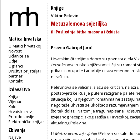
Knjige
Viktor Pelevin
Metuzalemova svjetiljka
ili Posljednja bitka masona i čekista
Matica hrvatska
O Matici hrvatskoj
Preveo Gabrijel Jurić
Novosti
Učlanite se
Hrvatskim čitateljima dobro su poznata djela Vi
Odjeli
terrible
nove ruske književnosti, čiji su romani s
Ogranci
prikaza korupcije i anarhije u suvremenom ru
Društva prijatelja i
partneri
naraštaja.
Kontakt
Pelevinova se veličina, slažu se kritičari, nalaz
Izdavaštvo
postsovjetske Rusije putem razigrane palete n
Knjige
situacija koji u njegovim romanima ne zastaju na
Vijenac
nego teže uhvatiti se ukoštac s razumijevanje
Kolo
što tek dolazi. Na tom je tragu napisana i
Metuzal
Hrvatska revija
Prirodoslovlje
izvjesnog recepcijskog zatišja u Hrvatskoj, zaci
Elektroničke knjige
aktualnog Pelevina.
Zbivanja
U
Metuzalemovoj svjetiljci
Pelevin se kaleidosko
Najave
urote, svijetom banaka i brokera, feminizmom, p