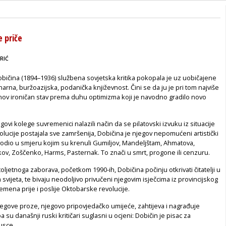
e priče
RIĆ
bičina (1894–1936) službena sovjetska kritika pokopala je uz uobičajene
arna, buržoazijska, podanička književnost. Čini se da ju je pri tom najviše
ov ironičan stav prema duhu optimizma koji je navodno gradilo novo
ovi kolege suvremenici nalazili način da se pilatovski izvuku iz situacije
olucije postajala sve zamršenija, Dobičina je njegov nepomućeni artistički
vodio u smjeru kojim su krenuli Gumiljov, Mandeljštam, Ahmatova,
kov, Zoščenko, Harms, Pasternak. To znači u smrt, progone ili cenzuru.
ljetnoga zaborava, početkom 1990-ih, Dobičina počinju otkrivati čitatelji u
em svijeta, te bivaju neodoljivo privučeni njegovim isječcima iz provincijskog
remena prije i poslije Oktobarske revolucije.
jegove proze, njegovo pripovjedačko umijeće, zahtijeva i nagrađuje
 pa su današnji ruski kritičari suglasni u ocjeni: Dobičin je pisac za
usce.