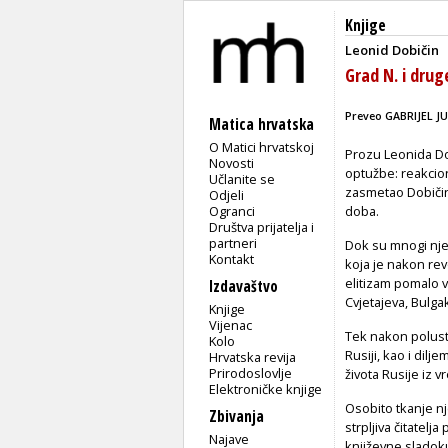
Knjige
Leonid Dobičin
Grad N. i drug
Preveo GABRIJEL JU
Matica hrvatska
O Matici hrvatskoj
Prozu Leonida Do
Novosti
optužbe: reakcion
Učlanite se
zasmetao Dobičin
Odjeli
Ogranci
doba.
Društva prijatelja i
partneri
Dok su mnogi njeg
Kontakt
koja je nakon rev
elitizam pomalo 
Izdavaštvo
Cvjetajeva, Bulga
Knjige
Vijenac
Tek nakon polusto
Kolo
Rusiji, kao i dilj
Hrvatska revija
Prirodoslovlje
života Rusije iz v
Elektroničke knjige
Osobito tkanje n
Zbivanja
strpljiva čitatelja
Najave
književne sladok