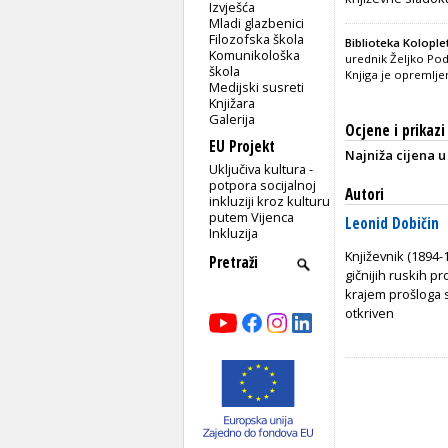
Izvješća
Mladi glazbenici
Filozofska škola
Biblioteka Kolople
Komunikološka
urednik Željko Pod
škola
Knjiga je opremlje
Medijski susreti
Knjižara
Galerija
Ocjene i prikazi
EU Projekt
Najniža cijena u
Uključiva kultura -
potpora socijalnoj
Autori
inkluziji kroz kulturu
putem Vijenca
Leonid Dobičin
Inkluzija
Književnik (1894-1
gičnijih ruskih p
krajem prošloga 
otkriven