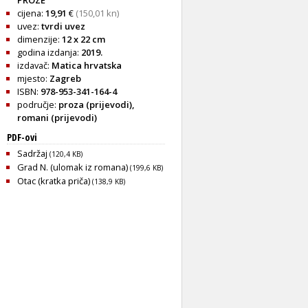
cijena:
19,91
€
(150,01 kn)
uvez:
tvrdi uvez
dimenzije:
12 x 22 cm
godina izdanja:
2019.
izdavač:
Matica hrvatska
mjesto:
Zagreb
ISBN:
978-953-341-164-4
područje:
proza (prijevodi)
,
romani (prijevodi)
PDF-ovi
Sadržaj
(120,4 KB)
Grad N. (ulomak iz romana)
(199,6 KB)
Otac (kratka priča)
(138,9 KB)