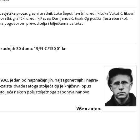
t svjetske proze
, glavni urednik Luka Šeput, izvršni urednik Luka Vukušić, likovni
oreški, grafički urednik Pavao Damjanović, tisak
Og grafika
(Jastrebarsko). —
na pogovorom prevoditelja i bilješkama uz tekst
 zadnjih 30 dana:
19,91
€ /150,01 kn
936), jedan od najznačajnijih, najzagonetnijih i najtra­
rozaista dvadesetoga stoljeća čiji je književni opus
stoljeća nakon polustoljetnoga zaborava nanovo
Više o autoru