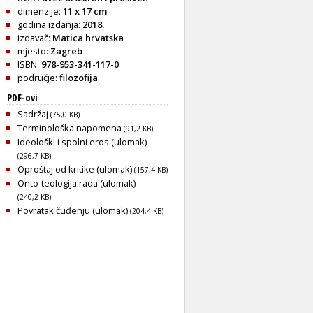
dimenzije:
11 x 17 cm
godina izdanja:
2018.
izdavač:
Matica hrvatska
mjesto:
Zagreb
ISBN:
978-953-341-117-0
područje:
filozofija
PDF-ovi
Sadržaj
(75,0 KB)
Terminološka napomena
(91,2 KB)
Ideološki i spolni eros (ulomak)
(296,7 KB)
Oproštaj od kritike (ulomak)
(157,4 KB)
Onto-teologija rada (ulomak)
(240,2 KB)
Povratak čuđenju (ulomak)
(204,4 KB)