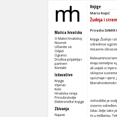
Knjige
Mario Kopić
Žudnja i strem
Priredio DAMIR
Matica hrvatska
O Matici hrvatskoj
Knjiga
Žudnja i st
Novosti
odrednice egzist
Učlanite se
misaone obrasce k
Odjeli
Ogranci
Relevantnost te
Društva prijatelja i
imaju temeljne egz
partneri
Kontakt
ali uvijek iz mje
sklopovi suvremen
Izdavaštvo
spoznaje i vjere, 
Knjige
liberalnodemokr
Vijenac
Kolo
Hrvatska revija
Prirodoslovlje
»Ishodište je ovd
Elektroničke knjige
izvorno određena
Zbivanja
žalac
želje
, tako 
Najave
ni u mišljenju. T