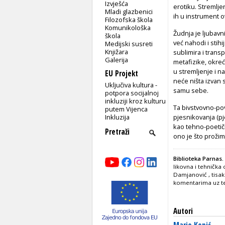
Izvješća
erotiku. Stremlje
Mladi glazbenici
ih u instrument ov
Filozofska škola
Komunikološka
Žudnja je ljubavni
škola
već nahodi i stih
Medijski susreti
Knjižara
sublimira i transp
Galerija
metafizike, okreć
u stremljenje i n
EU Projekt
neće ništa izvan 
Uključiva kultura -
samu sebe.
potpora socijalnoj
inkluziji kroz kulturu
Ta bivstvovno-po
putem Vijenca
Inkluzija
pjesnikovanja (pje
kao tehno-poetično
ono je što prožiml
Biblioteka Parnas. 
likovna i tehnička
Damjanović
, tisa
komentarima uz t
Autori