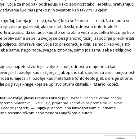
nje i volja za moć pak podređuju kako spolnost tako i erotiku, pretvarajući
ladavanja ljudima i preko njih svijetom kao takvim i u cjelini.
 ugođaj, žudnja je strast (
pathos
) koja seže onkraj strasti. No u tomu se
ija njezine pogubnosti, ako se metafizički, odnosno onto-teološki
ortira, budući da se tada, kao što se to zbilo već na početku filozofije kao
e protiv same sebe, u svojoj se bezgraničnoj težnji započinje preokretati
aposljetku dovršava kao volja što prekoračuje volju za moć, kao volja što
sebe same, nego hoće, svagda iznovice, samo još samu sebe i isključivo
vijesna napetost žudnje i volje za moć, odnosno umjetnosti kao
vanja) i filozofije kao mišljenja (ljubopitnosti), s jedne strane, i umjetnosti
sti (umijeća) i filozofije kao metafizike (onto-teologije), s druge strane,
je poglavlja knjige koja se upravo otvara čitatelju« (
Mario Kopić
).
Niz Filozofija
, glavni urednik Luka Šeput, izvršna urednica Vesna Zednik,
 oprema biblioteke Luka Gusić, priprema
Tehnička priprema MH
/
Pavao
k
Denona
(Zagreb). — Knjiga je opremljena bibliografskim bilješkama i
ekst, terminološkom napomenom i bilješkom o autoru