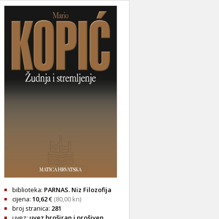
biblioteka:
PARNAS. Niz Filozofija
cijena:
10,62
€
(80,00 kn)
broj stranica:
281
uvez:
uvez broširan i prošiven