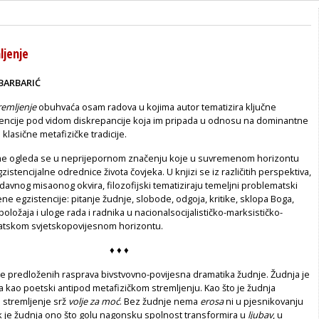
ljenje
 BARBARIĆ
remljenje
obuhvaća osam radova u kojima autor tematizira ključne
encije pod vidom diskrepancije koja im pripada u odnosu na dominantne
lasične metafizičke tradicije.
me ogleda se u neprijepornom značenju koje u suvremenom horizontu
istencijalne odrednice života čovjeka. U knjizi se iz različitih perspektiva,
rodavnog misaonog okvira, filozofijski tematiziraju temeljni problematski
e egzistencije: pitanje žudnje, slobode, odgoja, kritike, sklopa Boga,
položaja i uloge rada i radnika u nacionalsocijalističko-marksističko-
atskom svjetskopovijesnom horizontu.
♦
♦
♦
je predloženih rasprava bivstvovno-povijesna dramatika žudnje. Žudnja je
 kao poetski antipod metafizičkom stremljenju. Kao što je žudnja
je stremljenje srž
volje za moć
. Bez žudnje nema
erosa
ni u pjesnikovanju
ek je žudnja ono što golu nagonsku spolnost transformira u
ljubav
, u