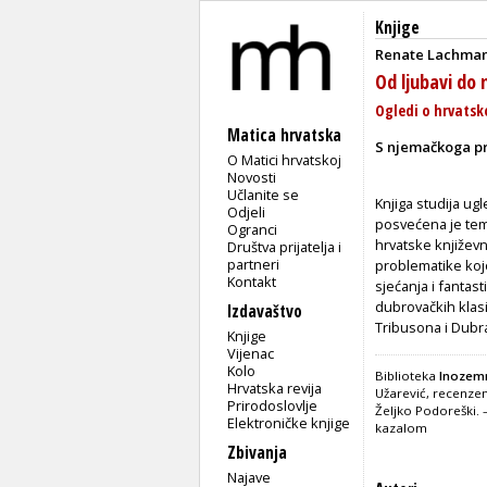
Knjige
Renate Lachma
Od ljubavi do 
Ogledi o hrvatsk
Matica hrvatska
S njemačkoga p
O Matici hrvatskoj
Novosti
Učlanite se
Knjiga studija ug
Odjeli
posvećena je tema
Ogranci
hrvatske književn
Društva prijatelja i
partneri
problematike kojo
Kontakt
sjećanja i fantas
dubrovačkih klasi
Izdavaštvo
Tribusona i Dubr
Knjige
Vijenac
Kolo
Biblioteka
Inozemni
Hrvatska revija
Užarević, recenzen
Prirodoslovlje
Željko Podoreški.
Elektroničke knjige
kazalom
Zbivanja
Najave