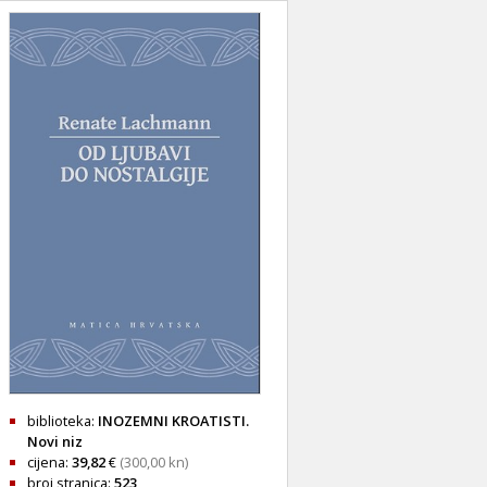
biblioteka:
INOZEMNI KROATISTI.
Novi niz
cijena:
39,82
€
(300,00 kn)
broj stranica:
523