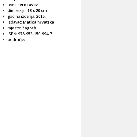
uvez:
tvrdi uvez
dimenzije:
13 x 20 cm
godina izdanja:
2015.
izdavač:
Matica hrvatska
mjesto:
Zagreb
ISBN:
978-953-150-994-7
područje: