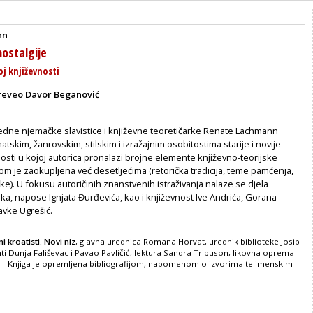
nn
nostalgije
oj književnosti
reveo Davor Beganović
ledne njemačke slavistice i književne teoretičarke Renate Lachmann
tskim, žanrovskim, stilskim i izražajnim osobitostima starije i novije
osti u kojoj autorica pronalazi brojne elemente književno-teorijske
m je zaokupljena već desetljećima (retorička tradicija, teme pamćenja,
tike). U fokusu autoričinih znanstvenih istraživanja nalaze se djela
ka, napose Ignjata Đurđevića, kao i književnost Ive Andrića, Gorana
avke Ugrešić.
 kroatisti. Novi niz
, glavna urednica Romana Horvat, urednik biblioteke Josip
ti Dunja Fališevac i Pavao Pavličić, lektura Sandra Tribuson, likovna oprema
 — Knjiga je opremljena bibliografijom, napomenom o izvorima te imenskim