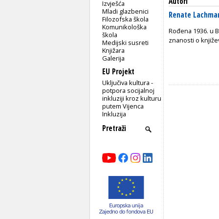
Autori
Izvješća
Mladi glazbenici
Renate Lachma
Filozofska škola
Komunikološka
Rođena 1936. u Be
škola
znanosti o knjiž
Medijski susreti
Knjižara
Galerija
EU Projekt
Uključiva kultura -
potpora socijalnoj
inkluziji kroz kulturu
putem Vijenca
Inkluzija