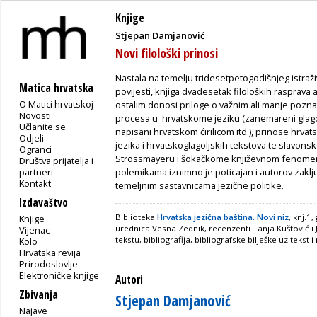
Knjige
Stjepan Damjanović
Novi filološki prinosi
Nastala na temelju tridesetpetogodišnjeg istraž
Matica hrvatska
povijesti, knjiga dvadesetak filoloških raspra
O Matici hrvatskoj
ostalim donosi priloge o važnim ali manje pozn
Novosti
procesa u hrvatskome jeziku (zanemareni glagolji
Učlanite se
napisani hrvatskom ćirilicom itd.), prinose hrvat
Odjeli
jezika i hrvatskoglagoljskih tekstova te slavon
Ogranci
Strossmayeru i šokačkome književnom fenomen
Društva prijatelja i
partneri
polemikama iznimno je poticajan i autorov zaključ
Kontakt
temeljnim sastavnicama jezične politike.
Izdavaštvo
Biblioteka
Hrvatska jezična baština. Novi niz
, knj.1
Knjige
urednica Vesna Zednik, recenzenti Tanja Kuštović i Jos
Vijenac
tekstu, bibliografija, bibliografske bilješke uz tekst
Kolo
Hrvatska revija
Prirodoslovlje
Elektroničke knjige
Autori
Zbivanja
Stjepan Damjanović
Najave