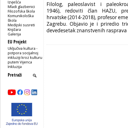
Izvješća
Filolog, paleoslavist i paleokr
Mladi glazbenici
1946), redoviti član HAZU, p
r
Filozofska škola
Komunikološka
hrvatske (2014-2018),
profesor eme
škola
Zagrebu. Objavio je i priredio tr
Medijski susreti
Knjižara
devedesetak znanstvenih rasprava
Galerija
EU Projekt
Uključiva kultura -
potpora socijalnoj
inkluziji kroz kulturu
putem Vijenca
Inkluzija