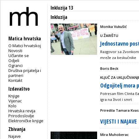
Inkluzija 13
Inkluzija
Monika Vukušić
U ŽARIŠTU
Matica hrvatska
Jednostavno post
O Matici hrvatskoj
Novosti
Razgovor sa Zvonkom 
Učlanite se
mreže za beskućnike
Odjeli
Ogranci
Boris Beck
Društva prijatelja i
partneri
KLJUČ ZA UKLJUČIVANJ
Kontakt
Odgojitelj mora p
Izdavaštvo
Potresan film Clinta 
Knjige
igra na život i smrt
Vijenac
Kolo
Hrvatska revija
Priredila Tamara Kvas
Prirodoslovlje
VIJESTI I NAJAVE
Elektroničke knjige
Zbivanja
Mira Muhoberac
Najave