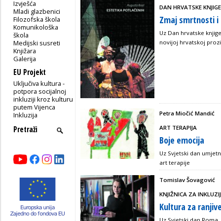
Izvješća
DAN HRVATSKE KNJIGE
Mladi glazbenici
Zmaj smrtnosti i
Filozofska škola
Komunikološka
Uz Dan hrvatske knjige
škola
Medijski susreti
novijoj hrvatskoj prozi
Knjižara
Galerija
EU Projekt
Uključiva kultura -
potpora socijalnoj
inkluziji kroz kulturu
putem Vijenca
Petra Miočić Mandić
Inkluzija
ART TERAPIJA
Boje emocija
Uz Svjetski dan umjet
art terapije
Tomislav Šovagović
KNJIŽNICA ZA INKLUZI
Kultura za ranji
Uz Svjetski dan Roma, 