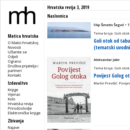
Hrvatska revija 3, 2019
Naslovnica
Filip Šimetin Šegvić •
Tema broja: Goli otok
Matica hrvatska
Goli otok od tab
O Matici hrvatskoj
(tematski uvodni
Novosti
Učlanite se
Odjeli
Aleksandar Jakir
Ogranci
Društva prijatelja i
Tema broja: Goli otok
partneri
Povijest Golog o
Kontakt
Izdavaštvo
Martin Previšić: Povije
Knjige
Vijenac
Kolo
Hrvatska revija
Prirodoslovlje
Elektroničke knjige
Zbivanja
Najave