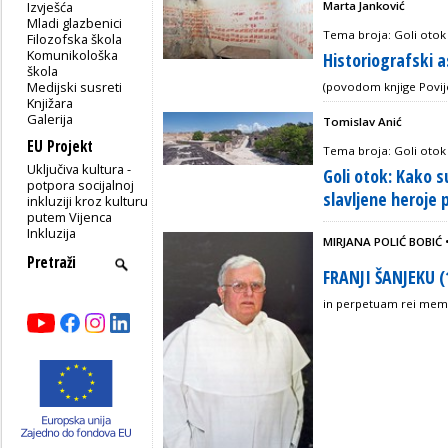
Izvješća
Marta Janković
Mladi glazbenici
Tema broja: Goli otok
Filozofska škola
Komunikološka
Historiografski 
škola
Medijski susreti
(povodom knjige Povij
Knjižara
Galerija
Tomislav Anić
EU Projekt
Tema broja: Goli otok
Uključiva kultura -
Goli otok: Kako s
potpora socijalnoj
slavljene heroje p
inkluziji kroz kulturu
putem Vijenca
Inkluzija
MIRJANA POLIĆ BOBIĆ
FRANJI ŠANJEKU (
in perpetuam rei me