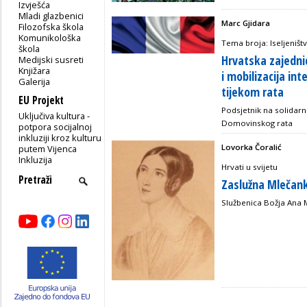
Izvješća
Mladi glazbenici
Marc Gjidara
Filozofska škola
Komunikološka
Tema broja: Iseljeništ
škola
Hrvatska zajedni
Medijski susreti
Knjižara
i mobilizacija in
Galerija
tijekom rata
EU Projekt
Podsjetnik na solida
Uključiva kultura -
Domovinskog rata
potpora socijalnoj
inkluziji kroz kulturu
Lovorka Čoralić
putem Vijenca
Inkluzija
Hrvati u svijetu
Zaslužna Mlečank
Službenica Božja Ana 