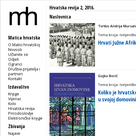
Hrvatska revija 2, 2016.
Naslovnica
Tvrtko Andrija Mursal
Tema broja: Iseljeništ
Matica hrvatska
Hrvati Južne Afr
O Matici hrvatskoj
Novosti
Učlanite se
Odjeli
Ogranci
Društva prijatelja i
partneri
Gojko Borić
Kontakt
Tema broja: Iseljeništ
Izdavaštvo
Koliko je hrvatsk
Knjige
u svojoj domovini
Vijenac
Kolo
Hrvatska revija
Prirodoslovlje
Elektroničke knjige
Zbivanja
Najave