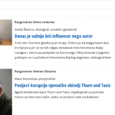
Razgovarao Denis Leskovar
Siniša Škarica, diskograf, urednik i glazbenik
Danas je važnije biti influencer nego autor
Treći dio Tvornice glazbe je pri kraju. Dobro je da knjiga kasni dva-
tri mjeseca jer se ne bih stigao dotaknuti mini fenomena Baby
Lasagne i skoro-pa-pobjede na Eurosongu / Moj dolazak u Jugoton
poklopio se s početkom fenomena Bijelog dugmeta i diskografskim
...
Razgovarao Vedran Obućina
Klaus Buchenau, povjesničar
Povijest korupcije njemačke obitelji Thurn und Taxis
Agenti kneževske kuće Thurn und Taxis objašnjavali su potrebu
novca za mito kao način „kako se poslovi rade na Balkanu“