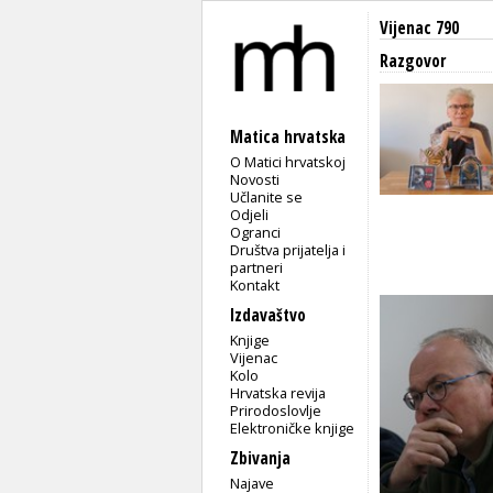
Vijenac 790
Razgovor
Matica hrvatska
O Matici hrvatskoj
Novosti
Učlanite se
Odjeli
Ogranci
Društva prijatelja i
partneri
Kontakt
Izdavaštvo
Knjige
Vijenac
Kolo
Hrvatska revija
Prirodoslovlje
Elektroničke knjige
Zbivanja
Najave