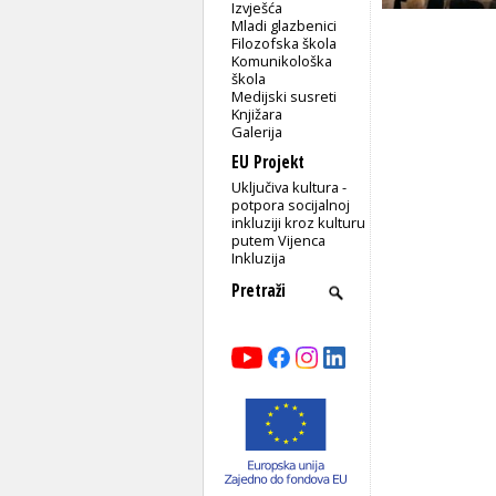
Izvješća
Mladi glazbenici
Filozofska škola
Komunikološka
škola
Medijski susreti
Knjižara
Galerija
EU Projekt
Uključiva kultura -
potpora socijalnoj
inkluziji kroz kulturu
putem Vijenca
Inkluzija