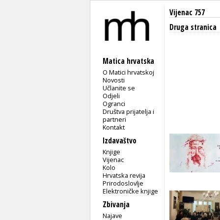
Vijenac 757
Druga stranica
Matica hrvatska
O Matici hrvatskoj
Novosti
Učlanite se
Odjeli
Ogranci
Društva prijatelja i
partneri
Kontakt
Izdavaštvo
Knjige
Vijenac
Kolo
Hrvatska revija
Prirodoslovlje
Elektroničke knjige
Zbivanja
Najave