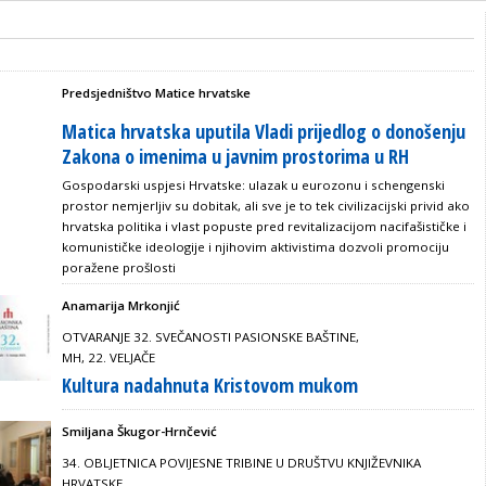
Predsjedništvo Matice hrvatske
Matica hrvatska uputila Vladi prijedlog o donošenju
Zakona o imenima u javnim prostorima u RH
Gospodarski uspjesi Hrvatske: ulazak u eurozonu i schengenski
prostor nemjerljiv su dobitak, ali sve je to tek civilizacijski privid ako
hrvatska politika i vlast popuste pred revitalizacijom nacifašističke i
komunističke ideologije i njihovim aktivistima dozvoli promociju
poražene prošlosti
Anamarija Mrkonjić
OTVARANJE 32. SVEČANOSTI PASIONSKE BAŠTINE,
MH, 22. VELJAČE
Kultura nadahnuta Kristovom mukom
Smiljana Škugor-Hrnčević
34. OBLJETNICA POVIJESNE TRIBINE U DRUŠTVU KNJIŽEVNIKA
HRVATSKE