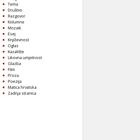
Tema
Društvo
Razgovor
Kolumne
Mozaik
Esej
Književnost
Oglas
Kazalište
Likovna umjetnost
Glazba
Film
Proza
Poezija
Matica hrvatska
Zadnja stranica